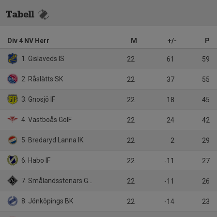
Tabell
Div 4 NV Herr
M
+/-
P
1. Gislaveds IS
22
61
59
2. Råslätts SK
22
37
55
3. Gnosjö IF
22
18
45
4. Västboås GoIF
22
24
42
5. Bredaryd Lanna IK
22
2
29
6. Habo IF
22
-11
27
7. Smålandsstenars GOIF
22
-11
26
8. Jönköpings BK
22
-14
23