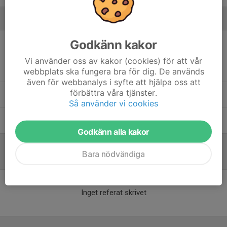
Ledare
Godkänn kakor
Joacim Jacobsson
Lagledare
Vi använder oss av kakor (cookies) för att vår
Maid Makic
Sportchef
webbplats ska fungera bra för dig. De används
även för webbanalys i syfte att hjälpa oss att
förbättra våra tjänster.
Sasa Dobric
Huvudtränare
Så använder vi cookies
Thomas Liljedahl
Huvudtränare
Godkänn alla kakor
Bara nödvändiga
Referat
Inget referat skrivet