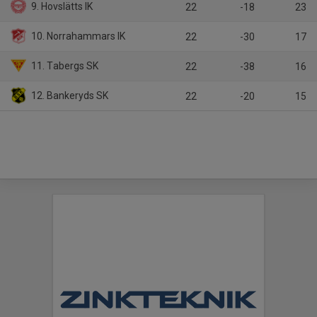
9. Hovslätts IK
22
-18
23
10. Norrahammars IK
22
-30
17
11. Tabergs SK
22
-38
16
12. Bankeryds SK
22
-20
15