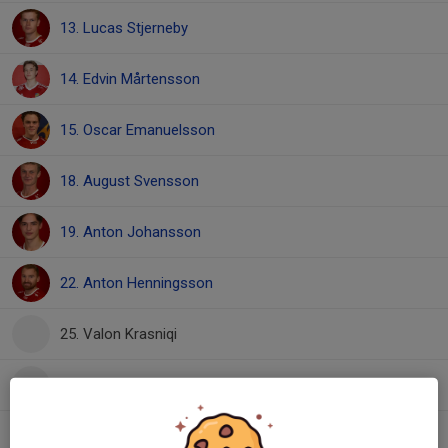
13. Lucas Stjerneby
14. Edvin Mårtensson
15. Oscar Emanuelsson
18. August Svensson
19. Anton Johansson
22. Anton Henningsson
25. Valon Krasniqi
77. Isac Sundberg
99. Hugo Berg