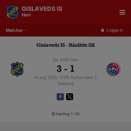
GISLAVEDS IS
Herr
Logga in
Matcher
Gislaveds IS - Råslätts SK
Div 4 NV Herr
3 - 1
16 aug 2025, 13:00, Ryttarvallen 1,
Gislaved
Samling 11:30