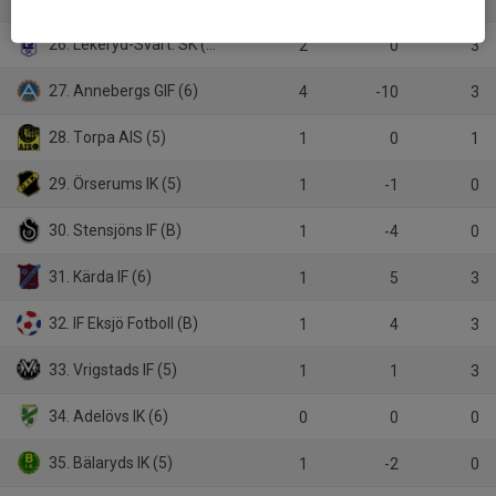
26. Lekeryd-Svart. SK (5)
2
0
3
27. Annebergs GIF (6)
4
-10
3
28. Torpa AIS (5)
1
0
1
29. Örserums IK (5)
1
-1
0
30. Stensjöns IF (B)
1
-4
0
31. Kärda IF (6)
1
5
3
32. IF Eksjö Fotboll (B)
1
4
3
33. Vrigstads IF (5)
1
1
3
34. Adelövs IK (6)
0
0
0
35. Bälaryds IK (5)
1
-2
0