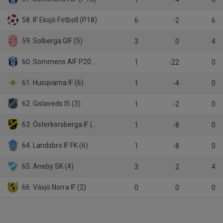
58. IF Eksjö Fotboll (P18)
6
-2
6
59. Solberga GIF (5)
3
0
4
60. Sommens AIF P2012
1
-22
0
61. Husqvarna IF (6)
1
-4
0
62. Gislaveds IS (3)
1
-2
0
63. Österkorsberga IF (6)
1
-8
0
64. Landsbro IF FK (6)
1
-8
0
65. Aneby SK (4)
3
2
4
66. Växjö Norra IF (2)
0
0
0