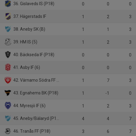
36. Gislaveds IS (P18)
0
0
0
37. Hägerstads IF
1
2
3
38. Aneby SK (B)
1
1
3
39. HM IS (5)
1
2
3
40. Bäckseda IF (P18)
0
0
0
41. Asby IF (6)
0
0
0
42. Värnamo Södra FF (P18)
1
7
3
43. Egnahems BK (P18)
1
-1
0
44. Myresjö IF (6)
1
2
3
45. Aneby/Bälaryd (P18)
4
4
7
46. Tranås FF (P18)
3
6
7