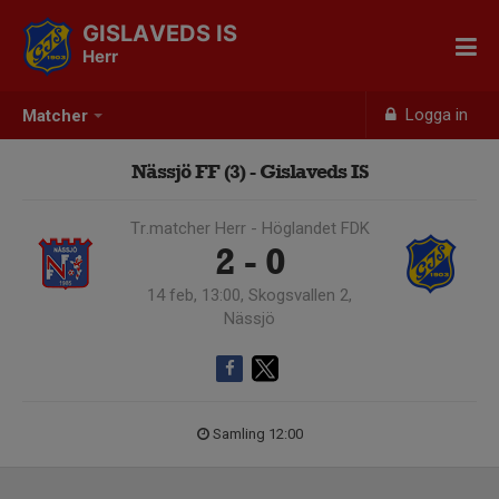
GISLAVEDS IS
Herr
Logga in
Matcher
Nässjö FF (3) - Gislaveds IS
Tr.matcher Herr - Höglandet FDK
2 - 0
14 feb, 13:00, Skogsvallen 2,
Nässjö
Samling 12:00