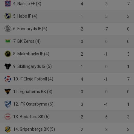
4. Nässjö FF (3)
4
3
7
5. Habo IF (4)
1
5
3
6. Frinnaryds IF (6)
2
-7
0
7. BK Zeros (4)
0
0
0
8. Malmbäcks IF (4)
2
-1
3
9. Skillingaryds IS (5)
1
0
1
10. IF Eksjö Fotboll (4)
4
-1
7
11. Egnahems BK (3)
0
0
0
12. IFK Österbymo (6)
3
-4
1
13. Bodafors SK (6)
2
6
3
14. Gripenbergs BK (5)
2
3
3