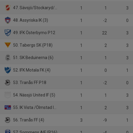
47. Sävsjö/Stockaryd/Rörvik P18
1
1
3
48. Assyriska IK (3)
1
-2
0
49. IFK Österbymo P12
1
22
3
50. Tabergs SK (P18)
1
2
3
51. SK Beduinerna (6)
1
1
3
52. IFK Motala FK (4)
1
0
1
53. Tranås FF P18
1
-2
0
54. Nässjö United IF (5)
1
1
3
55. IK Vista /Ölmstad IS P18
1
2
3
56. Tranås FF (4)
3
-9
1
57. Sommens AIF (P16)
1
-4
0