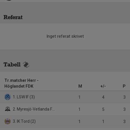
Referat
Inget referat skrivet
Tabell
Tr.matcher Herr -
Höglandet FDK
M
+/-
P
1. LSW IF (3)
1
4
3
2. Myresjö-Vetlanda FK (3)
1
5
3
3. IK Tord (2)
1
1
3