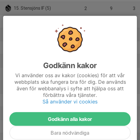
15. Stensjöns IF (5)
2
9
3
16. Höreda GOIF (5)
1
-5
0
17. Sommens AIF (6)
1
0
1
18. Barnarps IF (5)
1
-4
0
19. Nässjö FF (U21)
3
-3
4
Godkänn kakor
20. Forserums IF (6)
4
8
9
Vi använder oss av kakor (cookies) för att vår
webbplats ska fungera bra för dig. De används
21. Nässjö FF (P18)
1
1
3
även för webbanalys i syfte att hjälpa oss att
förbättra våra tjänster.
22. Bäckseda IF (5)
1
-1
0
Så använder vi cookies
23. Ölmstads IS A-lag
0
0
0
Godkänn alla kakor
24. Räppe GOIF (2)
1
0
1
Bara nödvändiga
25. Sommens AIF (B)
1
-3
0