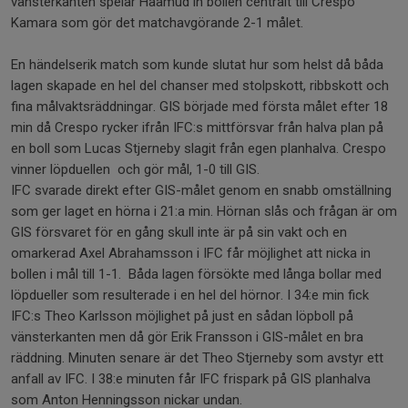
vänsterkanten spelar Haamud in bollen centralt till Crespo
Kamara som gör det matchavgörande 2-1 målet.
En händelserik match som kunde slutat hur som helst då båda
lagen skapade en hel del chanser med stolpskott, ribbskott och
fina målvaktsräddningar. GIS började med första målet efter 18
min då Crespo rycker ifrån IFC:s mittförsvar från halva plan på
en boll som Lucas Stjerneby slagit från egen planhalva. Crespo
vinner löpduellen och gör mål, 1-0 till GIS.
IFC svarade direkt efter GIS-målet genom en snabb omställning
som ger laget en hörna i 21:a min. Hörnan slås och frågan är om
GIS försvaret för en gång skull inte är på sin vakt och en
omarkerad Axel Abrahamsson i IFC får möjlighet att nicka in
bollen i mål till 1-1. Båda lagen försökte med långa bollar med
löpdueller som resulterade i en hel del hörnor. I 34:e min fick
IFC:s Theo Karlsson möjlighet på just en sådan löpboll på
vänsterkanten men då gör Erik Fransson i GIS-målet en bra
räddning. Minuten senare är det Theo Stjerneby som avstyr ett
anfall av IFC. I 38:e minuten får IFC frispark på GIS planhalva
som Anton Henningsson nickar undan.