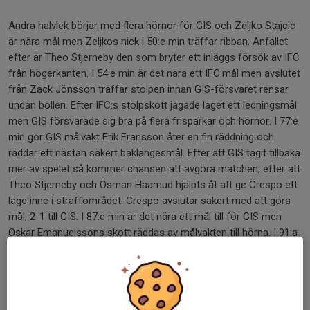
Andra halvlek börjar med flera hörnor för GIS och Zeljko Stajcic
är nära mål men Zeljkos nick i 50:e min träffar ribban. Anfallet
efter är Theo Stjerneby den som bryter ett inläggs försök av IFC
från högerkanten. I 54:e min är det nära ett IFC:mål men avslutet
från Zack Jönsson träffar stolpen innan GIS-försvaret rensar
undan bollen. Efter IFC:s stolpskott jagade laget ett ledningsmål
men GIS försvarade sig bra på flera frisparkar och hörnor. I 77:e
min gör GIS målvakt Erik Fransson åter en fin räddning och
räddar ett nästan säkert baklängesmål. Efter att GIS tagit tillbaka
mer av spelet så kommer chansen att avgöra matchen, efter att
Theo Stjerneby och Osman Haamud hjälpts åt att ge Crespo ett
läge inne i straffområdet. Crespo avslutar säkert med att göra
mål, 2-1 till GIS. I 87:e min är det nära ett mål till för GIS men
Oskar Emanuelssons skott räddas av målvakten till hörna. I 91:a
min har IFC ett anfall på vänsterkanten som avslutas med skott
som GIS-försvaret hjälps åt att täcka och minuten senare
plockar Erik Fransson ner en frispark som slås in i GIS
straffområde, strax efter är matchen slut och en skön 2-1 seger