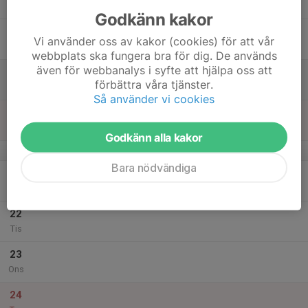
Tor
Godkänn kakor
18
Vi använder oss av kakor (cookies) för att vår
Fre
webbplats ska fungera bra för dig. De används
även för webbanalys i syfte att hjälpa oss att
19
förbättra våra tjänster.
Lör
Så använder vi cookies
20
Sön
Godkänn alla kakor
v.52
Bara nödvändiga
21
Mån
22
Tis
23
Ons
24