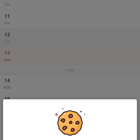
Tor
11
Fre
12
Lör
13
Sön
v.51
14
Mån
15
Tis
16
Ons
17