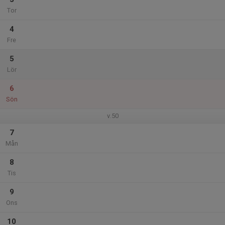
Tor
4
Fre
5
Lör
6
Sön
v.50
7
Mån
8
Tis
9
Ons
10