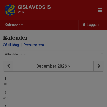
GISLAVEDS IS
P16
Logga in
Kalender
Kalender
Gå till idag
|
Prenumerera
December 2026
1
Tis
2
Ons
3