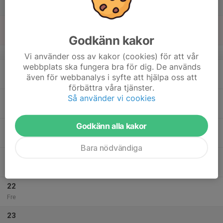
Lör
17
Sön
Godkänn kakor
v.21
Vi använder oss av kakor (cookies) för att vår
webbplats ska fungera bra för dig. De används
18
17:00
Träning UTOMHUS
även för webbanalys i syfte att hjälpa oss att
18:15
Mån
Ryttarvallen
förbättra våra tjänster.
Så använder vi cookies
19
Tis
Godkänn alla kakor
20
18:15
Träning
19:30
Ons
Ryttarvallen D plan ÖKEN
Bara nödvändiga
21
Tor
22
Fre
23