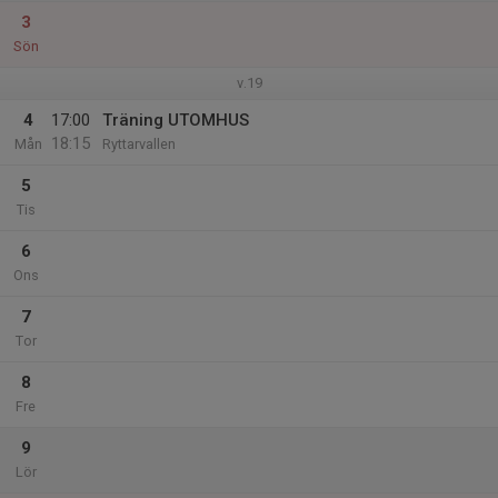
3
Sön
v.19
4
17:00
Träning UTOMHUS
18:15
Mån
Ryttarvallen
5
Tis
6
Ons
7
Tor
8
Fre
9
Lör