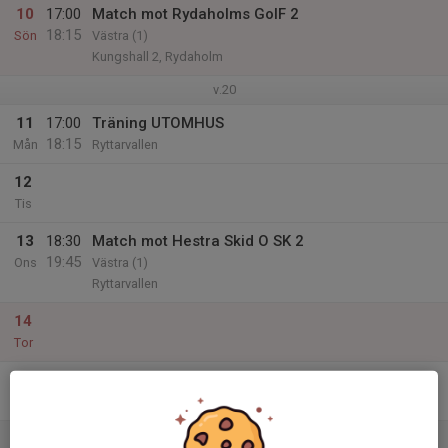
10
17:00
Match mot Rydaholms GoIF 2
18:15
Sön
Västra (1)
Kungshall 2, Rydaholm
v.20
11
17:00
Träning UTOMHUS
18:15
Mån
Ryttarvallen
12
Tis
13
18:30
Match mot Hestra Skid O SK 2
19:45
Ons
Västra (1)
Ryttarvallen
14
Tor
15
Fre
16