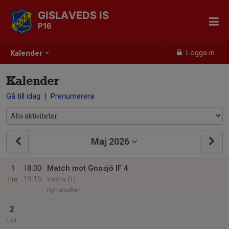
GISLAVEDS IS
P16
Logga in
Kalender
Kalender
Gå till idag
|
Prenumerera
Maj 2026
1
18:00
Match mot Gnosjö IF 4
19:15
Fre
Västra (1)
Ryttarvallen
2
Lör