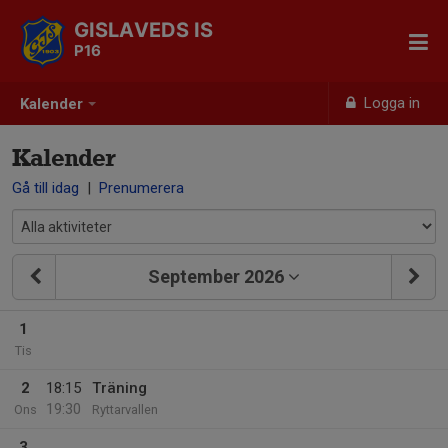
GISLAVEDS IS
P16
Logga in
Kalender
Kalender
Gå till idag
|
Prenumerera
September 2026
1
Tis
2
18:15
Träning
19:30
Ons
Ryttarvallen
3