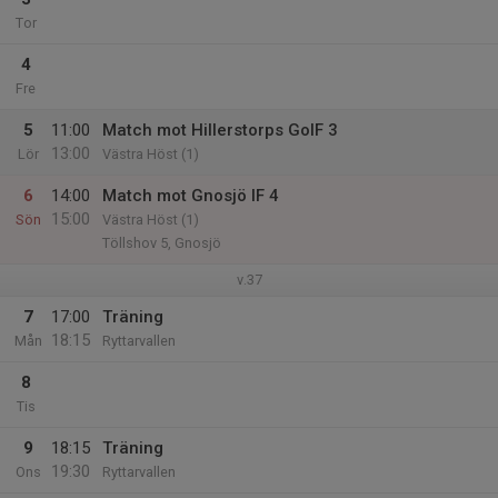
Tor
4
Fre
5
11:00
Match mot Hillerstorps GoIF 3
13:00
Lör
Västra Höst (1)
6
14:00
Match mot Gnosjö IF 4
15:00
Sön
Västra Höst (1)
Töllshov 5, Gnosjö
v.37
7
17:00
Träning
18:15
Mån
Ryttarvallen
8
Tis
9
18:15
Träning
19:30
Ons
Ryttarvallen