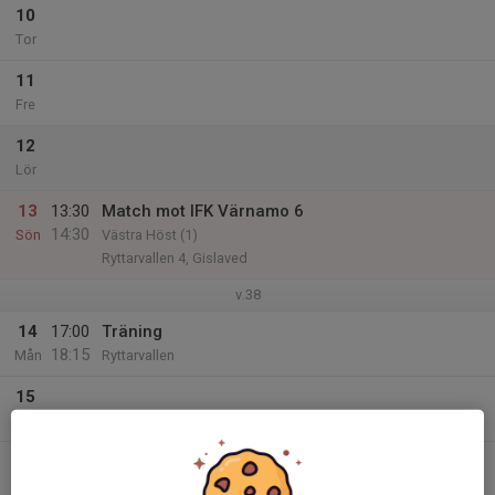
10
Tor
11
Fre
12
Lör
13
13:30
Match mot IFK Värnamo 6
14:30
Sön
Västra Höst (1)
Ryttarvallen 4, Gislaved
v.38
14
17:00
Träning
18:15
Mån
Ryttarvallen
15
Tis
16
18:15
Träning
19:30
Ons
Ryttarvallen