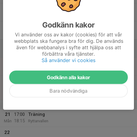
17
Tor
Godkänn kakor
18
Fre
Vi använder oss av kakor (cookies) för att vår
webbplats ska fungera bra för dig. De används
19
även för webbanalys i syfte att hjälpa oss att
Lör
förbättra våra tjänster.
Så använder vi cookies
20
16:00
Match mot Anderstorps IF 2
17:00
Sön
Västra Höst (1)
Godkänn alla kakor
17:00
Match mot Bors SK 3
19:00
Västra Höst (1)
Bara nödvändiga
Ryttarvallen 5, Gislaved
v.39
21
17:00
Träning
18:15
Mån
Ryttarvallen
22