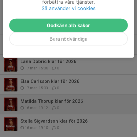
förbättra våra tjänster.
Ida Kapidzic klar för 2026
Så använder vi cookies
17 mar, 15:50
0
Ida Kapidzic klar för 2026
Godkänn alla kakor
17 mar, 15:11
0
Bara nödvändiga
Sara Carlsson klar för 2026
17 mar, 15:08
0
Lana Dobric klar för 2026
17 mar, 15:06
0
Elsa Carlsson klar för 2026
17 mar, 15:03
0
Matilda Thorup klar för 2026
16 mar, 19:12
0
Stella Sigvardson klar för 2026
16 mar, 19:10
0