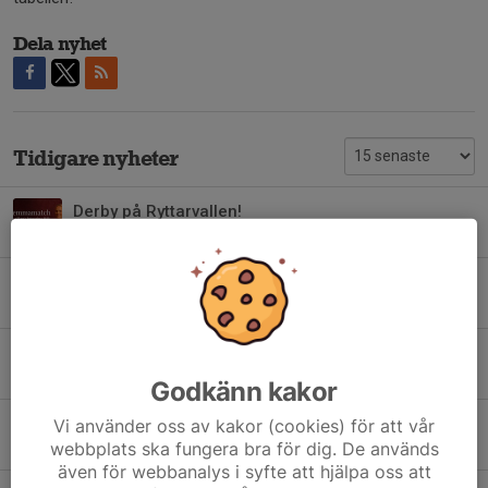
Dela nyhet
Tidigare nyheter
Derby på Ryttarvallen!
27 maj, 07:43
0
Mikaela Ekdahl klar för 2026
12 maj, 22:39
0
Mikaela Ekdahl klar för 2026
12 maj, 21:32
0
Godkänn kakor
Nellie Lundahl klar för 2026
Vi använder oss av kakor (cookies) för att vår
webbplats ska fungera bra för dig. De används
26 mar, 22:40
0
även för webbanalys i syfte att hjälpa oss att