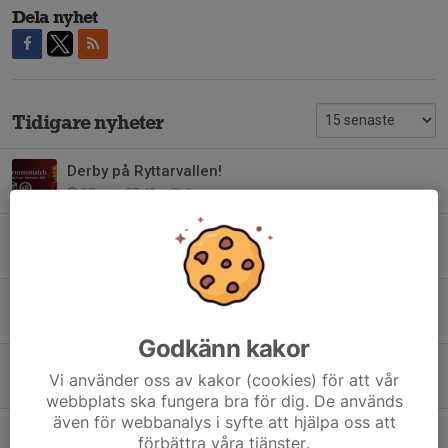
Dela nyhet
Tidigare nyheter
Derby på Ryttarvallen!
27 maj, 07:43
0
Mikaela Ekdahl klar för 2026
12 maj, 22:39
0
Mikaela Ekdahl klar för 2026
12 maj, 21:32
0
Godkänn kakor
Nellie Lundahl klar för 2026
Vi använder oss av kakor (cookies) för att vår
26 mar, 22:40
0
webbplats ska fungera bra för dig. De används
även för webbanalys i syfte att hjälpa oss att
Ida Kapidzic klar för 2026
förbättra våra tjänster.