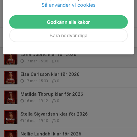
17 mar, 15:50
0
Så använder vi cookies
Ida Kapidzic klar för 2026
Godkänn alla kakor
17 mar, 15:11
0
Sara Carlsson klar för 2026
Bara nödvändiga
17 mar, 15:08
0
Lana Dobric klar för 2026
17 mar, 15:06
0
Elsa Carlsson klar för 2026
17 mar, 15:03
0
Matilda Thorup klar för 2026
16 mar, 19:12
0
Stella Sigvardson klar för 2026
16 mar, 19:10
0
Nellie Lundahl klar för 2026