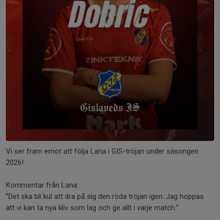
Vi ser fram emot att följa Lana i GIS-tröjan under säsongen
2026!
Kommentar från Lana:
”Det ska bli kul att dra på sig den röda tröjan igen. Jag hoppas
att vi kan ta nya kliv som lag och ge allt i varje match.”