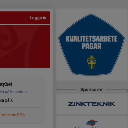
Logga in
nyhet
Sponsorer
la på Facebook
la på X
heter via RSS