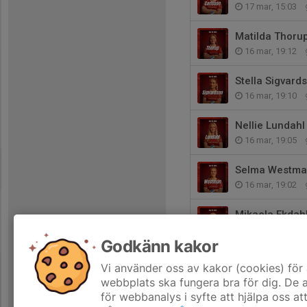
17 mar, 15:03
Matilda Thorup
16 mar, 19:12
Stella Sigvard
16 mar, 19:10
Nellie Lundahl
16 mar, 19:05
Selma Westman
16 mar, 19:02
Mikaela Ekdahl
16 mar, 18:59
Godkänn kakor
Elsa Ståhl klar
Vi använder oss av kakor (cookies) för 
16 mar, 18:42
webbplats ska fungera bra för dig. De
för webbanalys i syfte att hjälpa oss at