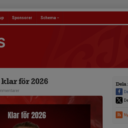
up
Sponsorer
Schema
S
klar för 2026
Dela 
mmentarer
De
De
Ny