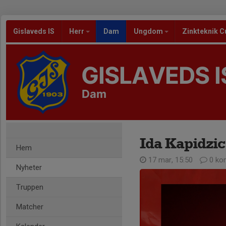
Gislaveds IS
Herr
Dam
Ungdom
Zinkteknik C
GISLAVEDS I
Dam
Ida Kapidzic 
Hem
17 mar, 15:50
0 ko
Nyheter
Truppen
Matcher