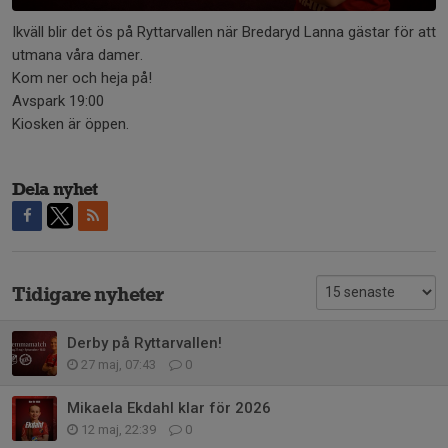
Ikväll blir det ös på Ryttarvallen när Bredaryd Lanna gästar för att
utmana våra damer.
Kom ner och heja på!
Avspark 19:00
Kiosken är öppen.
Dela nyhet
Tidigare nyheter
Derby på Ryttarvallen!
27 maj, 07:43
0
Mikaela Ekdahl klar för 2026
12 maj, 22:39
0