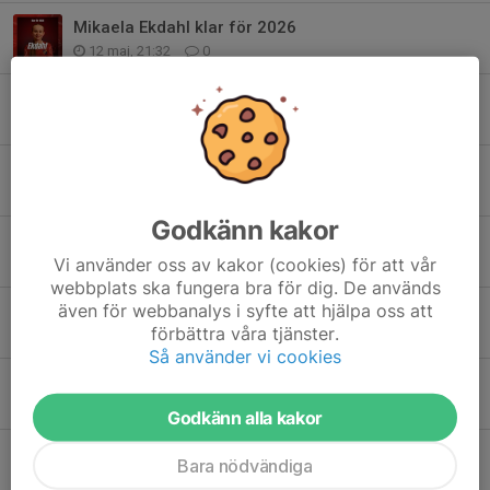
Mikaela Ekdahl klar för 2026
12 maj, 21:32
0
Nellie Lundahl klar för 2026
26 mar, 22:40
0
Ida Kapidzic klar för 2026
17 mar, 15:50
0
Godkänn kakor
Ida Kapidzic klar för 2026
Vi använder oss av kakor (cookies) för att vår
17 mar, 15:11
0
webbplats ska fungera bra för dig. De används
även för webbanalys i syfte att hjälpa oss att
Sara Carlsson klar för 2026
förbättra våra tjänster.
17 mar, 15:08
0
Så använder vi cookies
Lana Dobric klar för 2026
17 mar, 15:06
0
Godkänn alla kakor
Elsa Carlsson klar för 2026
Bara nödvändiga
17 mar, 15:03
0