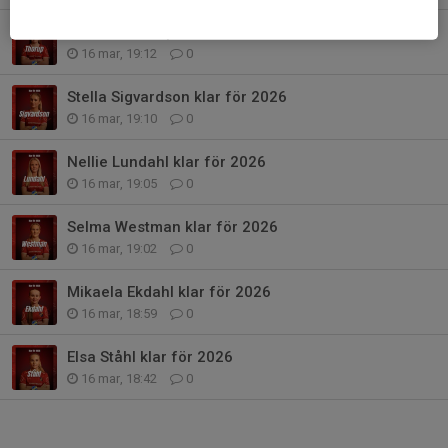
Matilda Thorup klar för 2026
16 mar, 19:12
0
Stella Sigvardson klar för 2026
16 mar, 19:10
0
Nellie Lundahl klar för 2026
16 mar, 19:05
0
Selma Westman klar för 2026
16 mar, 19:02
0
Mikaela Ekdahl klar för 2026
16 mar, 18:59
0
Elsa Ståhl klar för 2026
16 mar, 18:42
0