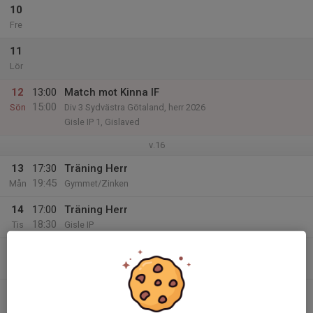
10
Fre
11
Lör
12
13:00
Match mot Kinna IF
15:00
Sön
Div 3 Sydvästra Götaland, herr 2026
Gisle IP 1, Gislaved
v.16
13
17:30
Träning Herr
19:45
Mån
Gymmet/Zinken
14
17:00
Träning Herr
18:30
Tis
Gisle IP
15
Ons
16
19:00
Herr Träning
20:30
Tor
Zinken