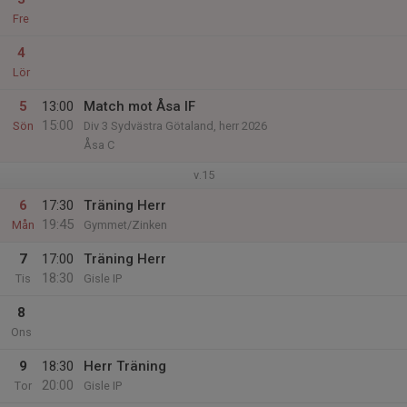
Fre
4
Lör
5
13:00
Match mot Åsa IF
15:00
Sön
Div 3 Sydvästra Götaland, herr 2026
Åsa C
v.15
6
17:30
Träning Herr
19:45
Mån
Gymmet/Zinken
7
17:00
Träning Herr
18:30
Tis
Gisle IP
8
Ons
9
18:30
Herr Träning
20:00
Tor
Gisle IP