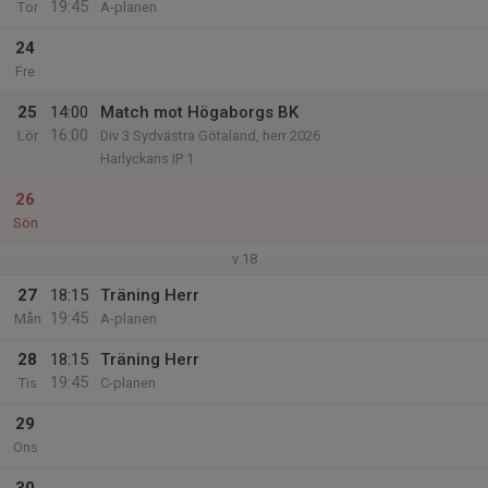
19:45
Tor
A-planen
24
Fre
25
14:00
Match mot Högaborgs BK
16:00
Lör
Div 3 Sydvästra Götaland, herr 2026
Harlyckans IP 1
26
Sön
v.18
27
18:15
Träning Herr
19:45
Mån
A-planen
28
18:15
Träning Herr
19:45
Tis
C-planen
29
Ons