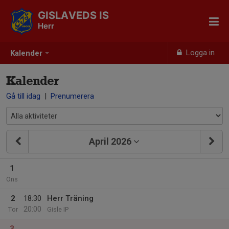
GISLAVEDS IS
Herr
Logga in
Kalender
Kalender
Gå till idag
|
Prenumerera
April 2026
1
Ons
2
18:30
Herr Träning
20:00
Tor
Gisle IP
3