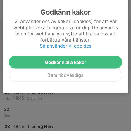
17
18:00
Träning Herr
Godkänn kakor
19:15
Fre
Gisle IP
Vi använder oss av kakor (cookies) för att vår
18
webbplats ska fungera bra för dig. De används
Lör
även för webbanalys i syfte att hjälpa oss att
förbättra våra tjänster.
19
13:00
Match mot Tölö IF
Så använder vi cookies
15:00
Sön
Div 3 Sydvästra Götaland, herr 2026
Tingbergsvallen B
Godkänn alla kakor
v.17
Bara nödvändiga
20
18:15
Träning Herr
19:45
Mån
A-planen
21
18:15
Träning Herr
19:45
Tis
C-planen
22
Ons
23
18:15
Träning Herr