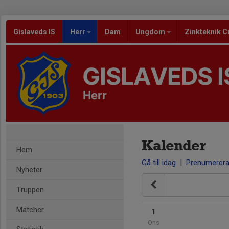
Gislaveds IS
Herr
Dam
Ungdom
Zinkteknik C
GISLAVEDS I
Herr
Kalender
Hem
Gå till idag
|
Prenumerer
Nyheter
Truppen
Matcher
1
Ons