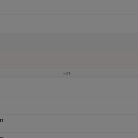
v.31
rr