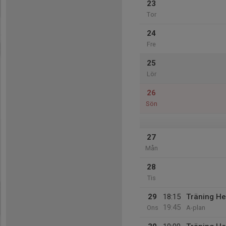
23
Tor
24
Fre
25
Lör
26
Sön
27
Mån
28
Tis
29
18:15
Träning He
19:45
Ons
A-plan