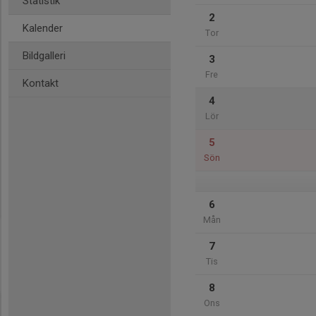
Statistik
2
Kalender
Tor
Bildgalleri
3
Fre
Kontakt
4
Lör
5
Sön
6
Mån
7
Tis
8
Ons