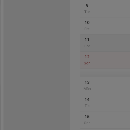
9
Tor
10
Fre
11
Lör
12
Sön
13
Mån
14
Tis
15
Ons