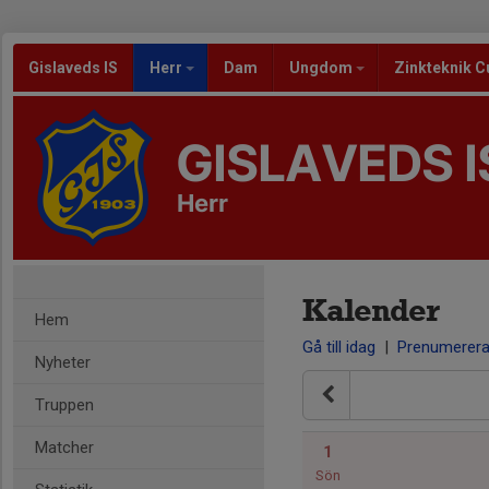
Gislaveds IS
Herr
Dam
Ungdom
Zinkteknik C
GISLAVEDS I
Herr
Kalender
Hem
Gå till idag
|
Prenumerer
Nyheter
Truppen
Matcher
1
Sön