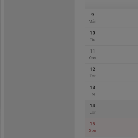
9
Mån
10
Tis
11
Ons
12
Tor
13
Fre
14
Lör
15
Sön