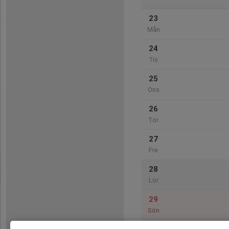
23
Mån
24
Tis
25
Ons
26
Tor
27
Fre
28
Lör
29
Sön