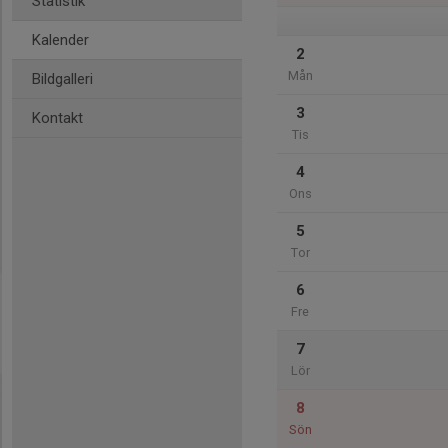
Statistik
Kalender
2
Mån
Bildgalleri
3
Kontakt
Tis
4
Ons
5
Tor
6
Fre
7
Lör
8
Sön