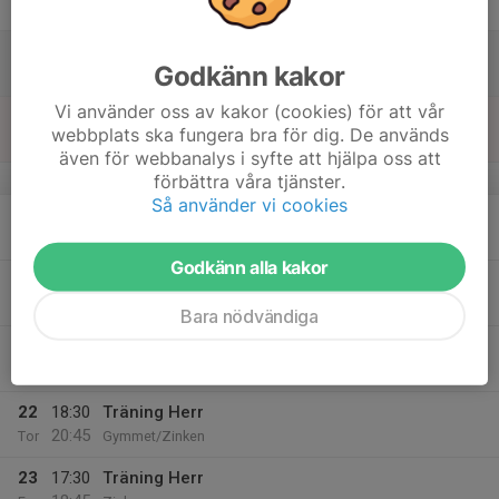
18:45
Fre
Zinken
17
Godkänn kakor
Lör
Vi använder oss av kakor (cookies) för att vår
18
webbplats ska fungera bra för dig. De används
Sön
även för webbanalys i syfte att hjälpa oss att
v.4
förbättra våra tjänster.
Så använder vi cookies
19
17:30
Träning Herr
19:45
Mån
Gymmet/Zinken
Godkänn alla kakor
20
17:00
Träning Herr
18:30
Tis
Gisle IP
Bara nödvändiga
21
Ons
22
18:30
Träning Herr
20:45
Tor
Gymmet/Zinken
23
17:30
Träning Herr