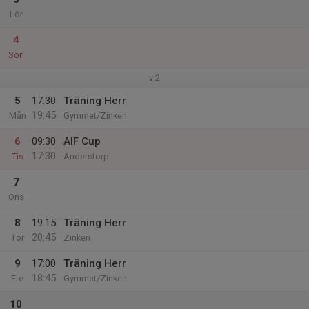
Lör
4
Sön
v.2
5
17:30
Träning Herr
19:45
Mån
Gymmet/Zinken
6
09:30
AIF Cup
17:30
Tis
Anderstorp
7
Ons
8
19:15
Träning Herr
20:45
Tor
Zinken
9
17:00
Träning Herr
18:45
Fre
Gymmet/Zinken
10