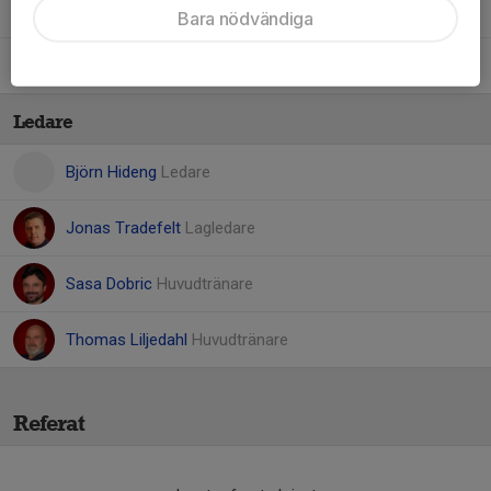
Daniel Steinkühler
Bara nödvändiga
Filip Knezevic
Ledare
Björn Hideng
Ledare
Jonas Tradefelt
Lagledare
Sasa Dobric
Huvudtränare
Thomas Liljedahl
Huvudtränare
Referat