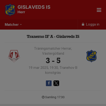
GISLAVEDS IS
Herr
Logga in
Matcher
Tranemo IF A - Gislaveds IS
Träningsmatcher Herrar,
Västergötland
3 - 5
19 mar 2025, 19:30, Tranehov B
konstgräs
Samling 17:30