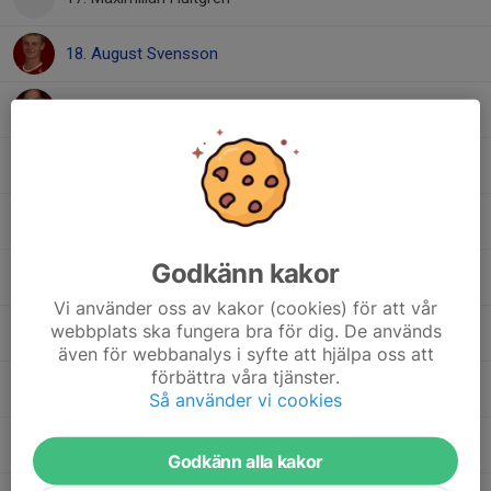
18. August Svensson
19. Anton Johansson
20. Isak Imeri
22. Anton Henningsson
Godkänn kakor
23. Liam Hideng
Vi använder oss av kakor (cookies) för att vår
webbplats ska fungera bra för dig. De används
25. Valon Krasniqi
även för webbanalys i syfte att hjälpa oss att
förbättra våra tjänster.
30. Marin Masatovic
Så använder vi cookies
77. Isac Sundberg
Godkänn alla kakor