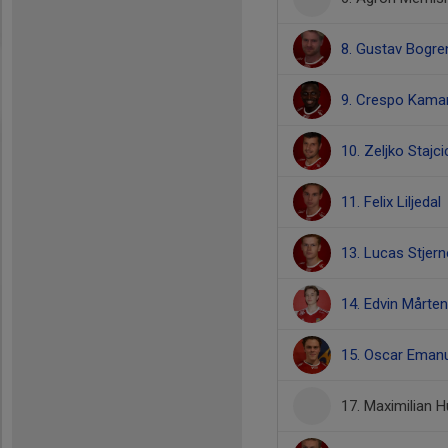
8. Gustav Bogre
9. Crespo Kama
10. Zeljko Stajci
11. Felix Liljedal
13. Lucas Stjer
14. Edvin Mårte
15. Oscar Eman
17. Maximilian H