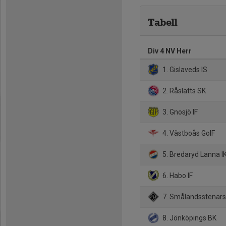
Tabell
Div 4 NV Herr
1. Gislaveds IS
2. Råslätts SK
3. Gnosjö IF
4. Västboås GoIF
5. Bredaryd Lanna I
6. Habo IF
7. Smålandsstenars
8. Jönköpings BK