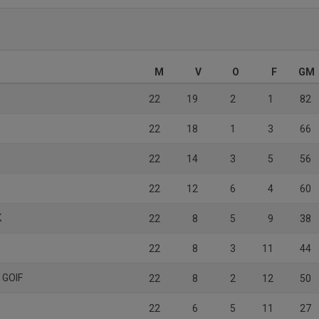
M
V
O
F
GM
22
19
2
1
82
22
18
1
3
66
22
14
3
5
56
22
12
6
4
60
K
22
8
5
9
38
22
8
3
11
44
 GOIF
22
8
2
12
50
22
6
5
11
27