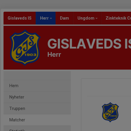
Gislaveds IS
Herr
Dam
Ungdom
Zinkteknik C
GISLAVEDS I
Herr
Hem
Nyheter
Truppen
Matcher