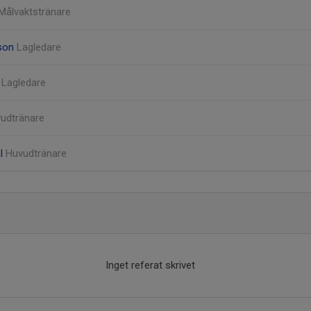
Målvaktstränare
son
Lagledare
t
Lagledare
udtränare
hl
Huvudtränare
Inget referat skrivet