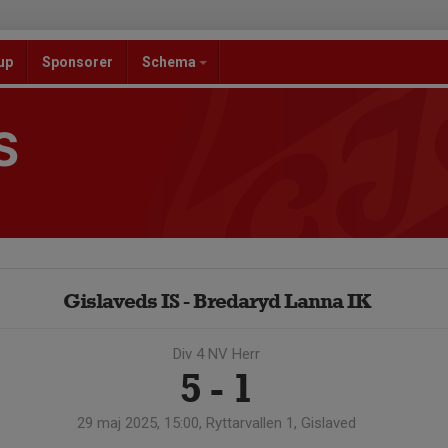
up
Sponsorer
Schema
S
Gislaveds IS - Bredaryd Lanna IK
Div 4 NV Herr
5 - 1
29 maj 2025, 15:00, Ryttarvallen 1, Gislaved