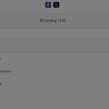
Samling 13:30
d
oininen
by