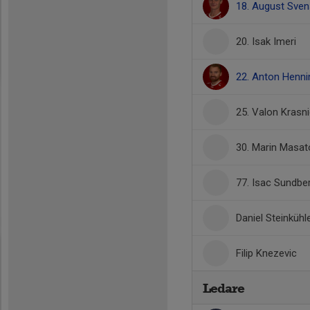
18. August Sve
20. Isak Imeri
22. Anton Henn
25. Valon Krasni
30. Marin Masat
77. Isac Sundbe
Daniel Steinkühl
Filip Knezevic
Ledare