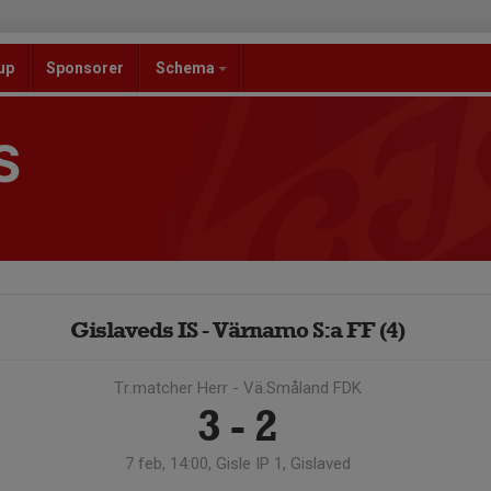
up
Sponsorer
Schema
S
Gislaveds IS - Värnamo S:a FF (4)
Tr.matcher Herr - Vä.Småland FDK
3 - 2
7 feb, 14:00, Gisle IP 1, Gislaved