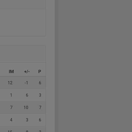
IM
+/-
P
12
-1
6
1
6
3
7
10
7
4
3
6