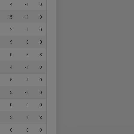
4
-1
0
15
-11
0
2
-1
0
9
0
3
0
3
3
4
-1
0
5
-4
0
3
-2
0
0
0
0
2
1
3
0
0
0