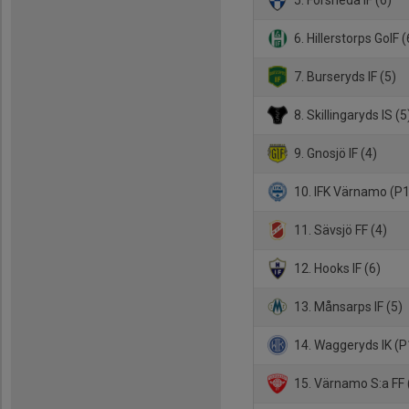
6. Hillerstorps GoIF (
7. Burseryds IF (5)
8. Skillingaryds IS (5
9. Gnosjö IF (4)
10. IFK Värnamo (P
11. Sävsjö FF (4)
12. Hooks IF (6)
13. Månsarps IF (5)
14. Waggeryds IK (P
15. Värnamo S:a FF 