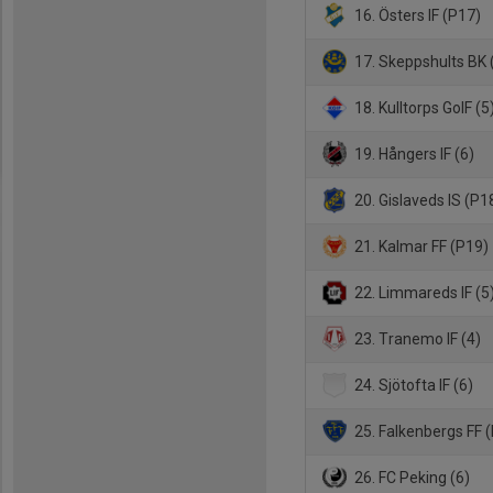
16. Östers IF (P17)
17. Skeppshults BK 
18. Kulltorps GoIF (5
19. Hångers IF (6)
20. Gislaveds IS (P1
21. Kalmar FF (P19)
22. Limmareds IF (5
23. Tranemo IF (4)
24. Sjötofta IF (6)
25. Falkenbergs FF 
26. FC Peking (6)