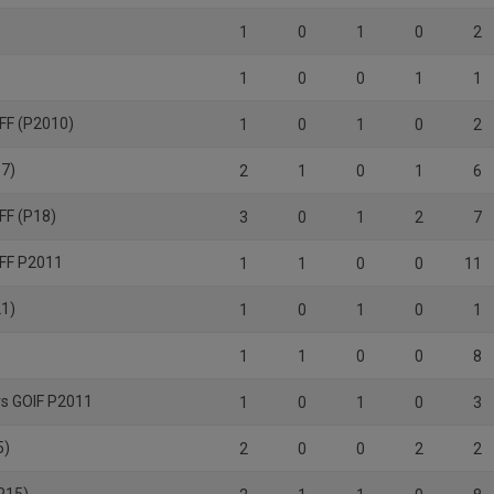
1
0
1
0
2
1
0
0
1
1
FF (P2010)
1
0
1
0
2
17)
2
1
0
1
6
FF (P18)
3
0
1
2
7
FF P2011
1
1
0
0
11
21)
1
0
1
0
1
1
1
0
0
8
s GOIF P2011
1
0
1
0
3
5)
2
0
0
2
2
(P15)