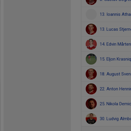
13. Ioannis Atha
13. Lucas Stjer
14. Edvin Mårte
15. Eljon Krasniq
18. August Sve
22. Anton Henn
25. Nikola Demi
30. Ludvig Almb