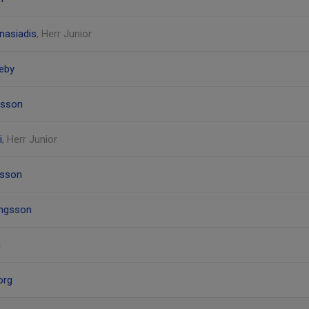
nasiadis
, Herr Junior
neby
nsson
i
, Herr Junior
nsson
ingsson
c
org