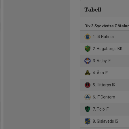
Tabell
Div 3 Sydvästra Götala
1. IS Halmia
2. Högaborgs BK
3. Vejby IF
4. Åsa IF
5. Hittarps IK
6. IF Centern
7. Tölö IF
8. Gislaveds IS