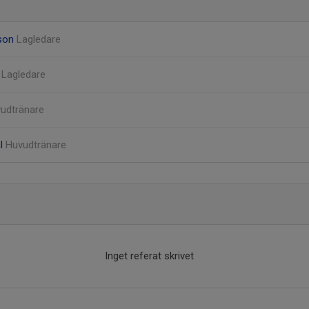
son
Lagledare
t
Lagledare
udtränare
hl
Huvudtränare
Inget referat skrivet