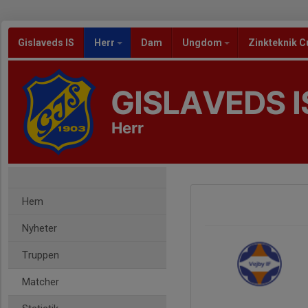
Gislaveds IS
Herr
Dam
Ungdom
Zinkteknik C
GISLAVEDS I
Herr
Hem
Nyheter
Truppen
Matcher