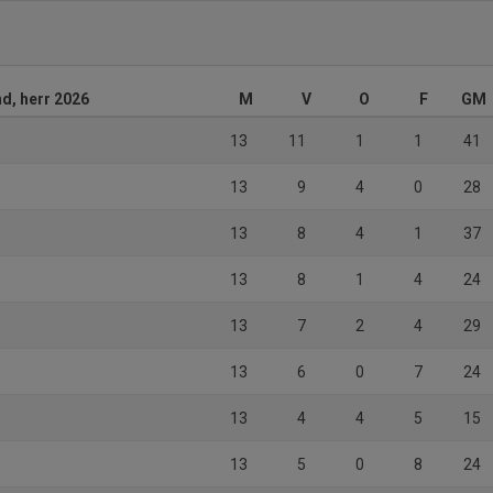
nd, herr 2026
M
V
O
F
GM
13
11
1
1
41
13
9
4
0
28
13
8
4
1
37
13
8
1
4
24
13
7
2
4
29
13
6
0
7
24
13
4
4
5
15
13
5
0
8
24