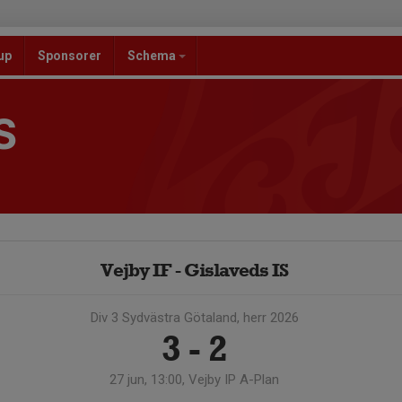
up
Sponsorer
Schema
S
Vejby IF - Gislaveds IS
Div 3 Sydvästra Götaland, herr 2026
3 - 2
27 jun, 13:00, Vejby IP A-Plan