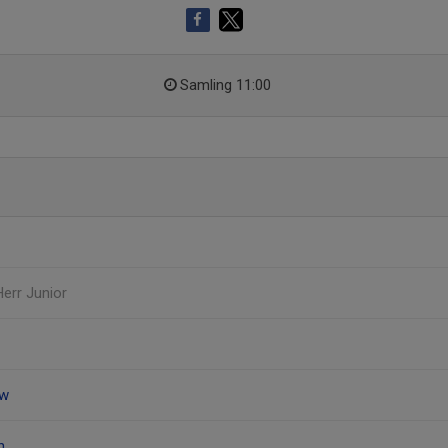
Samling 11:00
Herr Junior
öw
n