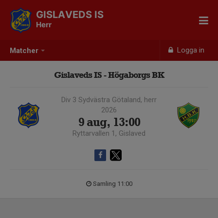
GISLAVEDS IS
Herr
Logga in
Matcher
Gislaveds IS - Högaborgs BK
Div 3 Sydvästra Götaland, herr
2026
9 aug, 13:00
Ryttarvallen 1, Gislaved
Samling 11:00