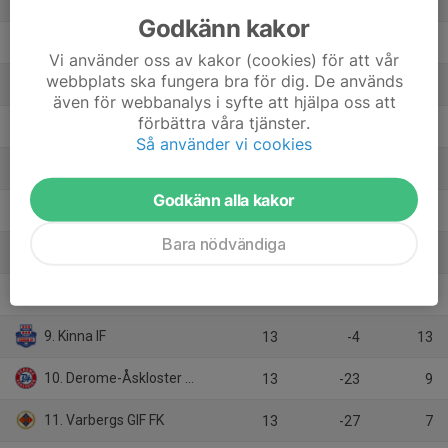
13
30
34
Godkänn kakor
2. Högaborgs BK
13
18
31
Vi använder oss av kakor (cookies) för att vår
webbplats ska fungera bra för dig. De används
3. Vejby IF
14
21
29
även för webbanalys i syfte att hjälpa oss att
förbättra våra tjänster.
4. Åsa IF
13
7
25
Så använder vi cookies
5. Hittarps IK
13
16
23
Godkänn alla kakor
6. IF Centern
14
3
19
Bara nödvändiga
7. Tölö IF
13
-2
16
8. Gislaveds IS
13
-1
15
9. Kinna IF
13
-4
13
10. Derome-Åskloster FF
13
-23
9
11. Varbergs GIF FK
13
-27
7