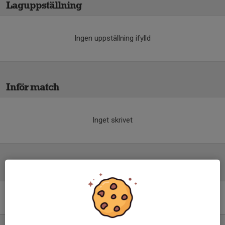
Laguppställning
Ingen uppställning ifylld
Inför match
Inget skrivet
Tabell
Div 3 Sydvästra Götaland,
herr 2026
M
+/-
P
1. IS Halmia