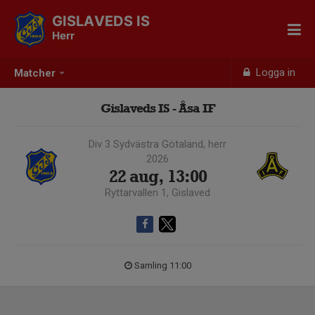
GISLAVEDS IS
Herr
Logga in
Matcher
Gislaveds IS - Åsa IF
Div 3 Sydvästra Götaland, herr
2026
22 aug, 13:00
Ryttarvallen 1, Gislaved
Samling 11:00