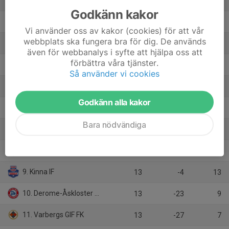
13
30
34
Godkänn kakor
2. Högaborgs BK
13
18
31
Vi använder oss av kakor (cookies) för att vår
webbplats ska fungera bra för dig. De används
3. Vejby IF
14
21
29
även för webbanalys i syfte att hjälpa oss att
förbättra våra tjänster.
4. Åsa IF
13
7
25
Så använder vi cookies
5. Hittarps IK
13
16
23
Godkänn alla kakor
6. IF Centern
14
3
19
Bara nödvändiga
7. Tölö IF
13
-2
16
8. Gislaveds IS
13
-1
15
9. Kinna IF
13
-4
13
10. Derome-Åskloster FF
13
-23
9
11. Varbergs GIF FK
13
-27
7