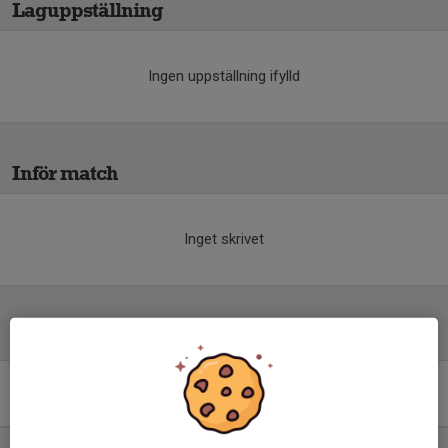
Laguppställning
Ingen uppställning ifylld
Inför match
Inget skrivet
Tabell
Div 3 Sydvästra Götaland,
herr 2026
M
+/-
P
1. IS Halmia