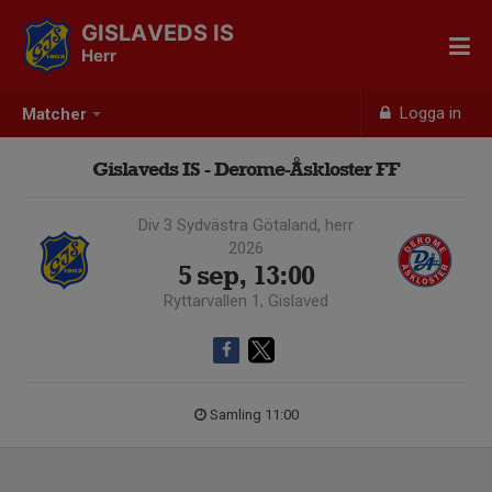
GISLAVEDS IS
Herr
Logga in
Matcher
Gislaveds IS - Derome-Åskloster FF
Div 3 Sydvästra Götaland, herr
2026
5 sep, 13:00
Ryttarvallen 1, Gislaved
Samling 11:00