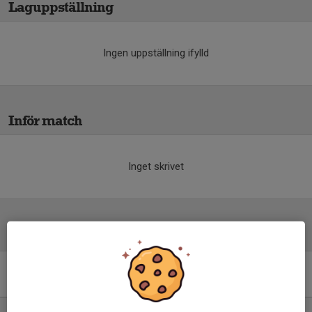
Laguppställning
Ingen uppställning ifylld
Inför match
Inget skrivet
Tabell
Div 3 Sydvästra Götaland,
herr 2026
M
+/-
P
1. IS Halmia