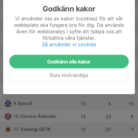
13
30
34
Godkänn kakor
2. Högaborgs BK
13
18
31
Vi använder oss av kakor (cookies) för att vår
webbplats ska fungera bra för dig. De används
3. Vejby IF
14
21
29
även för webbanalys i syfte att hjälpa oss att
förbättra våra tjänster.
4. Åsa IF
13
7
25
Så använder vi cookies
5. Hittarps IK
13
16
23
Godkänn alla kakor
6. IF Centern
14
3
19
Bara nödvändiga
7. Tölö IF
13
-2
16
8. Gislaveds IS
13
-1
15
9. Kinna IF
13
-4
13
10. Derome-Åskloster FF
13
-23
9
11. Varbergs GIF FK
13
-27
7