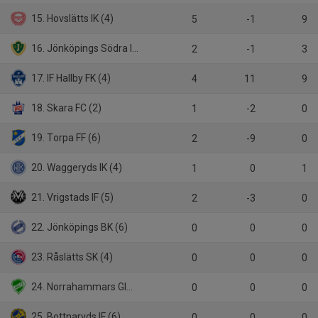
15. Hovslätts IK (4)
5
-1
9
16. Jönköpings Södra IF P19
2
-1
3
17. IF Hallby FK (4)
4
11
9
18. Skara FC (2)
1
-2
0
19. Torpa FF (6)
2
-9
0
20. Waggeryds IK (4)
1
0
1
21. Vrigstads IF (5)
2
-3
0
22. Jönköpings BK (6)
0
0
0
23. Råslätts SK (4)
0
0
0
24. Norrahammars GIS (6)
0
0
0
25. Bottnaryds IF (6)
0
0
0