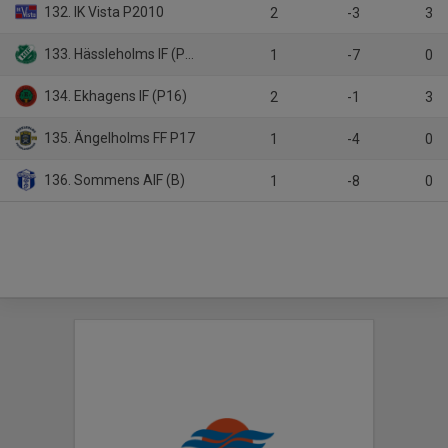
132. IK Vista P2010
2
-3
3
133. Hässleholms IF (P2011)
1
-7
0
134. Ekhagens IF (P16)
2
-1
3
135. Ängelholms FF P17
1
-4
0
136. Sommens AIF (B)
1
-8
0