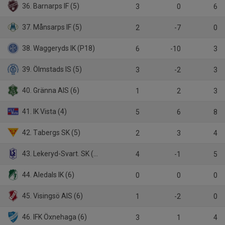
36. Barnarps IF (5)
3
0
6
37. Månsarps IF (5)
2
-7
0
38. Waggeryds IK (P18)
6
-10
3
39. Ölmstads IS (5)
3
-2
3
40. Gränna AIS (6)
1
2
3
41. IK Vista (4)
5
6
8
42. Tabergs SK (5)
2
3
4
43. Lekeryd-Svart. SK (5)
4
-1
5
44. Aledals IK (6)
0
0
0
45. Visingsö AIS (6)
1
-2
0
46. IFK Öxnehaga (6)
3
1
4