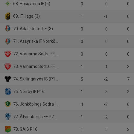
68. Husqvarna IF (6)
0
0
0
69. IF Haga (3)
1
-1
0
70. Adas United IF (3)
0
0
0
71. Assyriska IF Norrköping (3)
0
0
0
72. Värnamo Södra FF P18
0
0
0
73. Värnamo Södra FF (P18)
1
1
3
74. Skillingaryds IS (P18)
5
-2
7
75. Norrby IF P16
1
3
3
76. Jönköpings Södra IF P16
4
-3
6
77. Åtvidabergs FF P2011
1
-2
0
78. GAIS P16
1
5
3