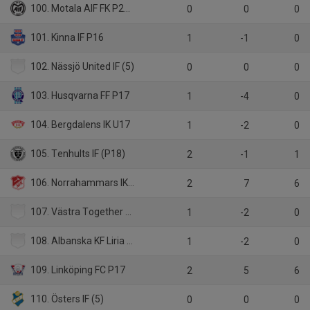
100. Motala AIF FK P2011
0
0
0
101. Kinna IF P16
1
-1
0
102. Nässjö United IF (5)
0
0
0
103. Husqvarna FF P17
1
-4
0
104. Bergdalens IK U17
1
-2
0
105. Tenhults IF (P18)
2
-1
1
106. Norrahammars IK P2010
2
7
6
107. Västra Together FC (P2011)
1
-2
0
108. Albanska KF Liria (6)
1
-2
0
109. Linköping FC P17
2
5
6
110. Östers IF (5)
0
0
0