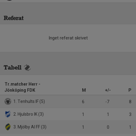
Referat
Inget referat skrivet
Tabell
Tr.matcher Herr -
Jönköping FDK
M
+/-
P
1. Tenhults IF (5)
6
-7
8
2. Hjulsbro IK (3)
1
1
3
3. Mjölby AI FF (3)
1
0
1