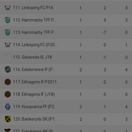
111. Linköping FC P16
1
2
3
112. Hammarby TFF P14
1
9
3
113. Hammarby TFF P13
1
-7
0
114. Linköping FC (P2011)
1
0
1
115. Gislaveds IS J18
1
-1
0
116. Eskilsminne IF (P16)
2
3
4
117. Ekhagens IF P2011
1
-2
0
118. Ekhagens IF (J18)
1
-5
0
119. Husqvarna FF (P2011)
3
1
4
120. Bankeryds SK (P16)
2
0
3
121. Egnahems BK (P16)
3
-5
1