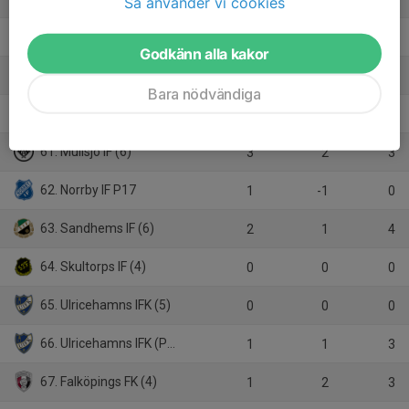
Så använder vi cookies
58. Ekedalens SK (4)
0
0
0
Godkänn alla kakor
59. IFK Hjo (4)
1
-3
0
Bara nödvändiga
60. IFK Örby (2)
0
0
0
61. Mullsjö IF (6)
3
2
3
62. Norrby IF P17
1
-1
0
63. Sandhems IF (6)
2
1
4
64. Skultorps IF (4)
0
0
0
65. Ulricehamns IFK (5)
0
0
0
66. Ulricehamns IFK (P18)
1
1
3
67. Falköpings FK (4)
1
2
3