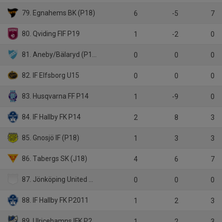
79. Egnahems BK (P18)
6
-5
7
80. Qviding FIF P19
1
-2
0
81. Aneby/Bälaryd (P18)
0
0
0
82. IF Elfsborg U15
0
0
0
83. Husqvarna FF P14
1
-9
0
84. IF Hallby FK P14
2
8
3
85. Gnosjö IF (P18)
1
3
3
86. Tabergs SK (J18)
4
6
7
87. Jönköping United SC (6)
0
0
0
88. IF Hallby FK P2011
1
2
3
89. Ulricehamns IFK P2010
1
2
3