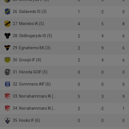
26. Gislaveds IS (3)
1
-2
0
27. Mariebo IK (5)
4
5
8
28. Skillingaryds IS (5)
2
4
6
29. Egnahems BK (3)
2
9
6
30. Gnosjö IF (4)
2
4
6
31. Höreda GOIF (5)
0
0
0
32. Sommens AIF (6)
0
0
0
33. Norrahammars IK (4)
5
3
9
34. Norrahammars IK (B)
2
-2
1
35. Hooks IF (6)
0
0
0