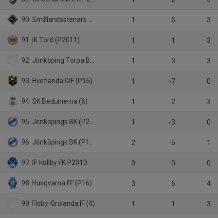
90. Smålandsstenars GOIF P14
1
5
3
91. IK Tord (P2011)
1
1
3
92. Jönköping Torpa BK (4)
1
3
3
93. Hvetlanda GIF (P16)
1
-7
0
94. SK Beduinerna (6)
1
2
3
95. Jönköpings BK (P2010)
1
-3
0
96. Jönköpings BK (P16)
2
-5
1
97. IF Hallby FK P2010
0
0
0
98. Husqvarna FF (P16)
3
6
4
99. Floby-Grolanda IF (4)
1
1
3