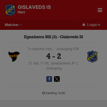
GISLAVEDS IS
Herr
Logga in
Matcher
Egnahems BK (3) - Gislaveds IS
Tr.matcher Herr - Jönköping FDK
4 - 2
21 feb, 11:00, Junebäckens IP 1,
Jönköping
Samling 10:00