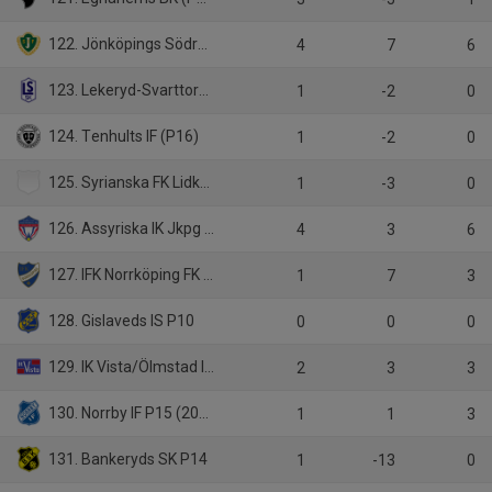
122. Jönköpings Södra IF (P2011)
4
7
6
123. Lekeryd-Svarttorps SK P16
1
-2
0
124. Tenhults IF (P16)
1
-2
0
125. Syrianska FK Lidköping (3)
1
-3
0
126. Assyriska IK Jkpg (3)
4
3
6
127. IFK Norrköping FK P13
1
7
3
128. Gislaveds IS P10
0
0
0
129. IK Vista/Ölmstad IS (P18)
2
3
3
130. Norrby IF P15 (2011)
1
1
3
131. Bankeryds SK P14
1
-13
0