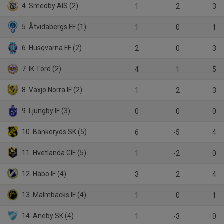
4. Smedby AIS (2)
1
2
3
5. Åtvidabergs FF (1)
1
0
1
6. Husqvarna FF (2)
2
0
3
7. IK Tord (2)
4
1
5
8. Växjö Norra IF (2)
1
2
3
9. Ljungby IF (3)
0
0
0
10. Bankeryds SK (5)
6
-5
4
11. Hvetlanda GIF (5)
1
-2
0
12. Habo IF (4)
3
2
4
13. Malmbäcks IF (4)
1
0
1
14. Aneby SK (4)
1
-3
0