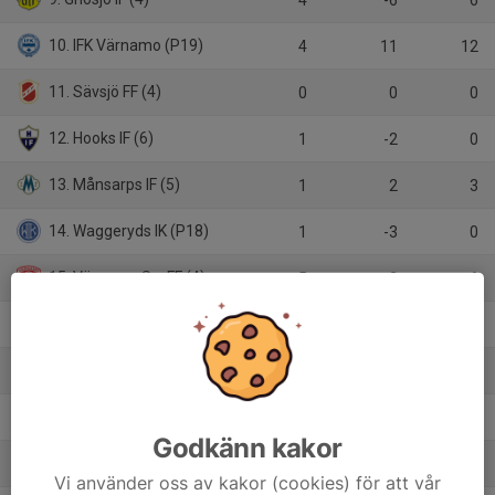
10. IFK Värnamo (P19)
4
11
12
11. Sävsjö FF (4)
0
0
0
12. Hooks IF (6)
1
-2
0
13. Månsarps IF (5)
1
2
3
14. Waggeryds IK (P18)
1
-3
0
15. Värnamo S:a FF (4)
5
-2
6
16. Östers IF (P17)
1
-1
0
17. Skeppshults BK (5)
2
-11
0
18. Kulltorps GoIF (5)
1
-1
0
Godkänn kakor
19. Hångers IF (6)
2
0
3
Vi använder oss av kakor (cookies) för att vår