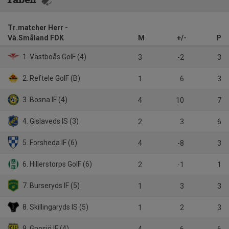
Tr.matcher Herr -
Vä.Småland FDK
M
+/-
P
1. Västboås GoIF (4)
3
-2
3
2. Reftele GoIF (B)
1
6
3
3. Bosna IF (4)
4
10
7
4. Gislaveds IS (3)
2
3
6
5. Forsheda IF (6)
4
-8
3
6. Hillerstorps GoIF (6)
2
-1
1
7. Burseryds IF (5)
1
3
3
8. Skillingaryds IS (5)
1
2
3
9. Gnosjö IF (4)
4
-6
6