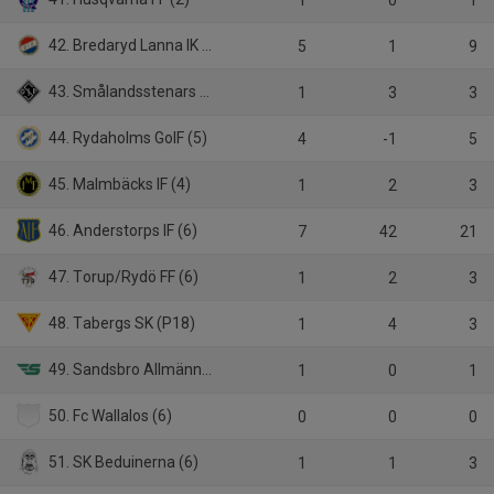
42. Bredaryd Lanna IK (4)
5
1
9
43. Smålandsstenars GOIF (4)
1
3
3
44. Rydaholms GoIF (5)
4
-1
5
45. Malmbäcks IF (4)
1
2
3
46. Anderstorps IF (6)
7
42
21
47. Torup/Rydö FF (6)
1
2
3
48. Tabergs SK (P18)
1
4
3
49. Sandsbro Allmänna IK (P17)
1
0
1
50. Fc Wallalos (6)
0
0
0
51. SK Beduinerna (6)
1
1
3