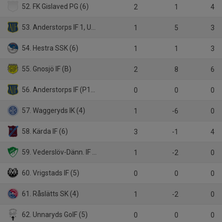
52. FK Gislaved PG (6)
2
1
4
53. Anderstorps IF 1, Utvecklingsserie B Småland 2025
1
5
3
54. Hestra SSK (6)
1
1
3
55. Gnosjö IF (B)
2
8
6
56. Anderstorps IF (P16)
0
0
0
57. Waggeryds IK (4)
1
-6
0
58. Kärda IF (6)
3
-1
4
59. Vederslöv-Dänn. IF (5)
1
-2
0
60. Vrigstads IF (5)
0
0
0
61. Råslätts SK (4)
1
-2
0
62. Unnaryds GoIF (5)
0
0
0