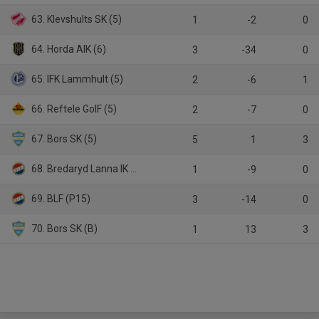
63. Klevshults SK (5)
1
-2
0
64. Horda AIK (6)
3
-34
0
65. IFK Lammhult (5)
2
-6
1
66. Reftele GoIF (5)
2
-7
0
67. Bors SK (5)
5
1
3
68. Bredaryd Lanna IK P2011
1
-9
0
69. BLF (P15)
3
-14
0
70. Bors SK (B)
1
13
3