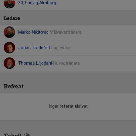
30. Ludvig Almborg
Ledare
Marko Nikitovic
Målvaktstränare
Jonas Tradefelt
Lagledare
Thomas Liljedahl
Huvudtränare
Referat
Inget referat skrivet
Tabell