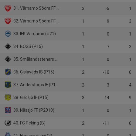
31. Värnamo Södra FF (P18)
3
-5
1
32. Värnamo Södra FF P2011
1
9
3
33. IFK Värnamo (U21)
1
0
1
34. BOSS (P15)
1
7
3
35. Smålandsstenars GOIF P2011
1
0
1
36. Gislaveds IS (P15)
2
-10
0
37. Anderstorps IF (P15)
2
3
4
38. Gnosjö IF (P15)
3
14
9
39. Nässjö FF (P2010)
1
0
1
40. FC Peking (B)
2
-11
0
41. Husqvarna FF (2)
1
0
1