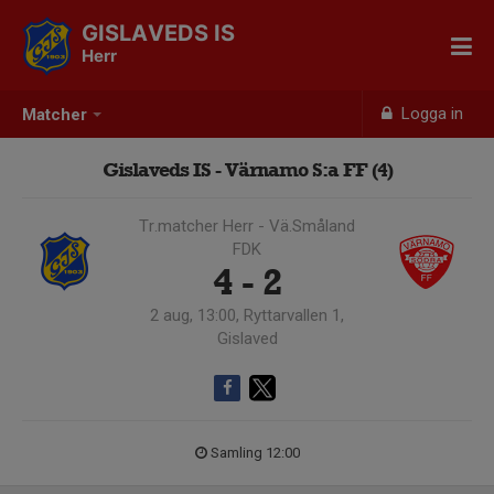
GISLAVEDS IS
Herr
Logga in
Matcher
Gislaveds IS - Värnamo S:a FF (4)
Tr.matcher Herr - Vä.Småland
FDK
4 - 2
2 aug, 13:00, Ryttarvallen 1,
Gislaved
Samling 12:00