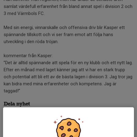
samlat värdefull erfarenhet från bland annat spel i division 2 och
3 med Värmbols FC.
Med sin energi, vinnarskalle och offensiva driv blir Kasper ett
spännande tillskott och vi ser fram emot att följa hans
utveckling i den röda tröjan.
kommentar från Kasper:
”Det är alltid spännande att spela för en ny klubb och ett nytt lag.
Efter en månad med laget känner jag att vi har en stark trupp
och potential att bli ett av de bästa lagen i division 3. Jag tror jag
kan bidra med mina erfarenheter och kompetens. Jag är
taggad!”
Dela nyhet
Tidigare nyheter