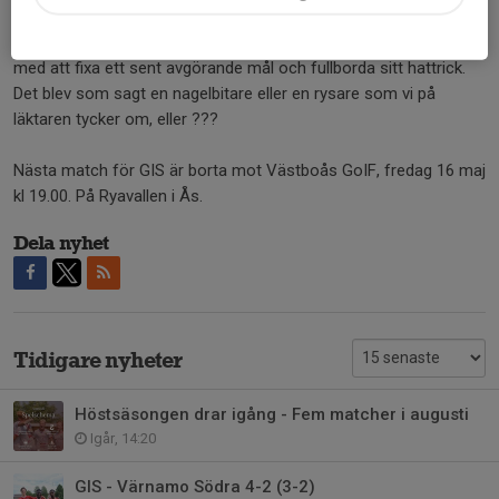
”säker” ledning på några minuter, det var inte vad man kunde tro i
paus. Men laget kom tillbaka och Zeljco Stajcic visade vägen
med att fixa ett sent avgörande mål och fullborda sitt hattrick.
Det blev som sagt en nagelbitare eller en rysare som vi på
läktaren tycker om, eller ???
Nästa match för GIS är borta mot Västboås GoIF, fredag 16 maj
kl 19.00. På Ryavallen i Ås.
Dela nyhet
Tidigare nyheter
Höstsäsongen drar igång - Fem matcher i augusti
Igår, 14:20
GIS - Värnamo Södra 4-2 (3-2)