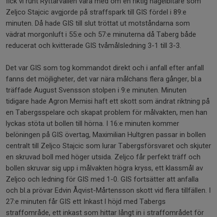
fick vi runt Ryttarvallen vara med om en riktig nagelbitare som
Zeljco Stajcic avgjorde på straffspark till GIS fördel i 89:e
minuten. Då hade GIS till slut tröttat ut motståndarna som
vädrat morgonluft i 55:e och 57:e minuterna då Taberg både
reducerat och kvitterade GIS tvåmålsledning 3-1 till 3-3.
Det var GIS som tog kommandot direkt och i anfall efter anfall
fanns det möjligheter, det var nära målchans flera gånger, bl.a
träffade August Svensson stolpen i 9:e minuten. Minuten
tidigare hade Agron Memisi haft ett skott som ändrat riktning på
en Tabergsspelare och skapat problem för målvakten, men han
lyckas stöta ut bollen till hörna. I 16:e minuten kommer
belöningen på GIS övertag, Maximilian Hultgren passar in bollen
centralt till Zeljco Stajcic som lurar Tabergsförsvaret och skjuter
en skruvad boll med höger utsida. Zeljco får perfekt träff och
bollen skruvar sig upp i målvakten högra kryss, ett klassmål av
Zeljco och ledning för GIS med 1-0. GIS fortsätter att anfalla
och bl.a prövar Edvin Åqvist-Mårtensson skott vid flera tillfällen. I
27:e minuten får GIS ett Inkast l höjd med Tabergs
straffområde, ett inkast som hittar långt in i straffområdet för