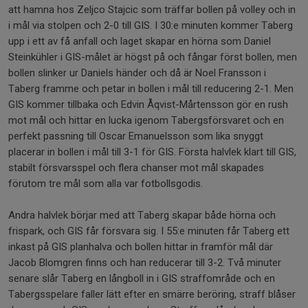
att hamna hos Zeljco Stajcic som träffar bollen på volley och in
i mål via stolpen och 2-0 till GIS. I 30:e minuten kommer Taberg
upp i ett av få anfall och laget skapar en hörna som Daniel
Steinkühler i GIS-målet är högst på och fångar först bollen, men
bollen slinker ur Daniels händer och då är Noel Fransson i
Taberg framme och petar in bollen i mål till reducering 2-1. Men
GIS kommer tillbaka och Edvin Åqvist-Mårtensson gör en rush
mot mål och hittar en lucka igenom Tabergsförsvaret och en
perfekt passning till Oscar Emanuelsson som lika snyggt
placerar in bollen i mål till 3-1 för GIS. Första halvlek klart till GIS,
stabilt försvarsspel och flera chanser mot mål skapades
förutom tre mål som alla var fotbollsgodis.
Andra halvlek börjar med att Taberg skapar både hörna och
frispark, och GIS får försvara sig. I 55:e minuten får Taberg ett
inkast på GIS planhalva och bollen hittar in framför mål där
Jacob Blomgren finns och han reducerar till 3-2. Två minuter
senare slår Taberg en långboll in i GIS straffområde och en
Tabergsspelare faller lätt efter en smärre beröring, straff blåser