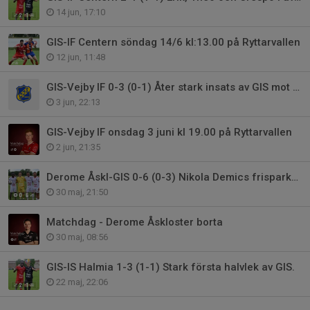
14 jun, 17:10
GIS-IF Centern söndag 14/6 kl:13.00 på Ryttarvallen
12 jun, 11:48
GIS-Vejby IF 0-3 (0-1) Åter stark insats av GIS mot topplag
3 jun, 22:13
GIS-Vejby IF onsdag 3 juni kl 19.00 på Ryttarvallen
2 jun, 21:35
Derome Åskl-GIS 0-6 (0-3) Nikola Demics frisparksmål visar vägen.
30 maj, 21:50
Matchdag - Derome Åskloster borta
30 maj, 08:56
GIS-IS Halmia 1-3 (1-1) Stark första halvlek av GIS.
22 maj, 22:06