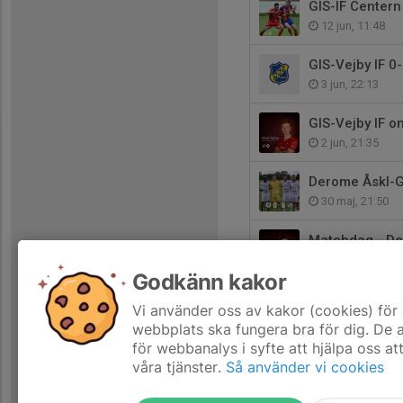
GIS-IF Centern
12 jun, 11:48
GIS-Vejby IF 0-
3 jun, 22:13
GIS-Vejby IF on
2 jun, 21:35
Derome Åskl-GI
30 maj, 21:50
Matchdag - De
30 maj, 08:56
Godkänn kakor
GIS-IS Halmia 1
Vi använder oss av kakor (cookies) för 
22 maj, 22:06
webbplats ska fungera bra för dig. De
för webbanalys i syfte att hjälpa oss at
våra tjänster.
Så använder vi cookies