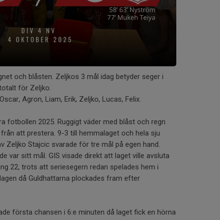
egnet och blåsten. Zeljkos 3 mål idag betyder seger i
totalt för Zeljko.
Oscar, Agron, Liam, Erik, Zeljko, Lucas, Felix.
yra fotbollen 2025. Ruggigt väder med blåst och regn
från att prestera. 9-3 till hemmalaget och hela sju
av Zeljko Stajcic svarade för tre mål på egen hand.
e var sitt mål. GIS visade direkt att laget ville avsluta
ng 22, trots att seriesegern redan spelades hem i
dagen då Guldhattarna plockades fram efter
de första chansen i 6:e minuten då laget fick en hörna