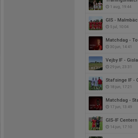
1 aug, 19:44
GIS - Malmbäck
5 jul, 10:04
Matchdag - To
30 jun, 14:41
Vejby IF - Gisl
29 jun, 23:31
Stafsinge IF - 
18 jun, 17:21
Matchdag - Sta
17 jun, 13:49
GIS-IF Centern
14 jun, 17:10