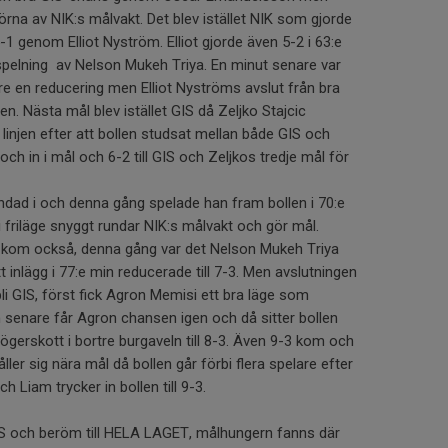
hörna av NIK:s målvakt. Det blev istället NIK som gjorde
5-1 genom Elliot Nyström. Elliot gjorde även 5-2 i 63:e
spelning av Nelson Mukeh Triya. En minut senare var
are en reducering men Elliot Nyströms avslut från bra
en. Nästa mål blev istället GIS då Zeljko Stajcic
linjen efter att bollen studsat mellan både GIS och
och in i mål och 6-2 till GIS och Zeljkos tredje mål för
andad i och denna gång spelade han fram bollen i 70:e
m i friläge snyggt rundar NIK:s målvakt och gör mål.
IK kom också, denna gång var det Nelson Mukeh Triya
 inlägg i 77:e min reducerade till 7-3. Men avslutningen
li GIS, först fick Agron Memisi ett bra läge som
 senare får Agron chansen igen och då sitter bollen
högerskott i bortre burgaveln till 8-3. Även 9-3 kom och
ler sig nära mål då bollen går förbi flera spelare efter
h Liam trycker in bollen till 9-3.
GIS och beröm till HELA LAGET, målhungern fanns där