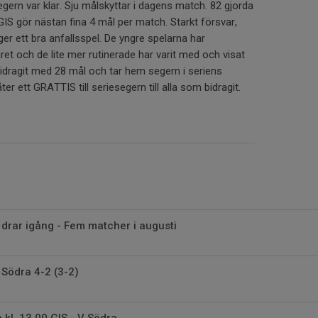
gern var klar. Sju målskyttar i dagens match. 82 gjorda
 GIS gör nästan fina 4 mål per match. Starkt försvar,
gger ett bra anfallsspel. De yngre spelarna har
året och de lite mer rutinerade har varit med och visat
bidragit med 28 mål och tar hem segern i seriens
er ett GRATTIS till seriesegern till alla som bidragit.
drar igång - Fem matcher i augusti
Södra 4-2 (3-2)
kl. 13.00 GIS - V Södra