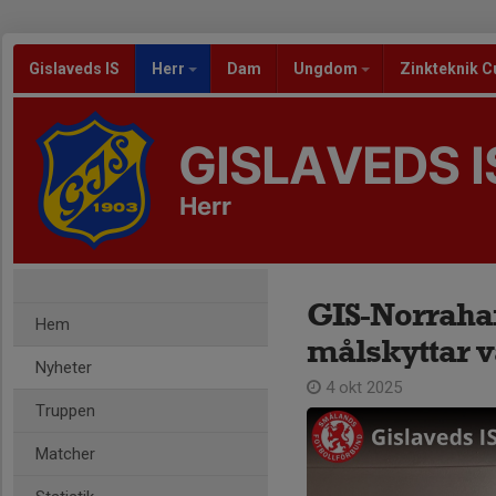
Gislaveds IS
Herr
Dam
Ungdom
Zinkteknik C
GISLAVEDS I
Herr
GIS-Norraham
Hem
målskyttar v
Nyheter
4 okt 2025
Truppen
Matcher