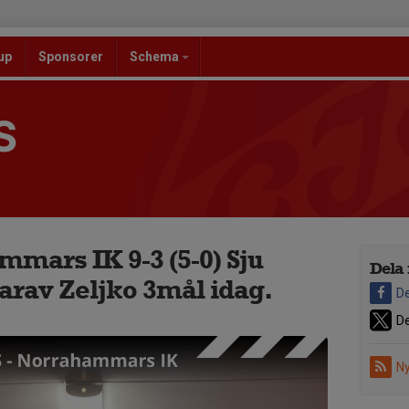
up
Sponsorer
Schema
S
mars IK 9-3 (5-0) Sju
Dela 
arav Zeljko 3mål idag.
De
De
Ny