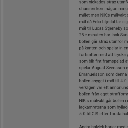
som nickades strax utanfö
chansen kom någon minut
målet men NIK:s målvakt s
mål då Felix Liljedal tar 
mål till Lucas Stjerneby s
25:e minuten har Isak Sun
bollen går strax utanför må
på kanten och spelar in en
fortsätter med att tryck
som blir fint framspelad 
spelar August Svensson en 
Emanuelsson som denna gån
bollen snyggt i mål till 4-
verkligen var ett annorlun
bollen från eget straffom
NIK:s målvakt går bollen i 
lagkamraterna som hyllade 
5-0 till GIS efter första hal
Andra halvlek börjar me