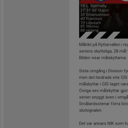
Målrikt på Ryttarvallen i r
seriens skytteliga, 28 mål 
Bilden visar målskyttarna: 
Sista omgång i Division f
men det hindrade inte GIS 
målskyttar i GIS-laget var
Övriga sex målskyttar gjord
serien snyggt även i omgå
Smålandsstenar förra lör
slutsignalen.
Det var annars NIK som ha