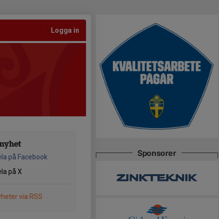
Logga in
nyhet
Sponsorer
la på Facebook
la på X
heter via RSS