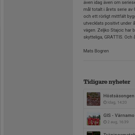
även idag även om seriese
mål totalt i årets serie av
och ett rörligt mittfält by
utvecklats positivt under 
vägen. Zeljko Stajcic har 
skytteliga, GRATTIS. Och åt
Mats Bogren
Tidigare nyheter
Höstsäsongen 
Idag, 14:20
GIS - Värnamo 
2 aug, 16:39
Träningsmatch 