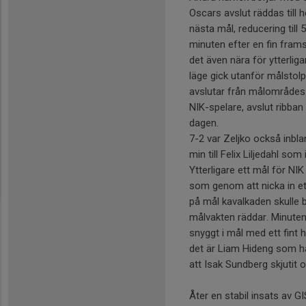
Oscars avslut räddas till 
nästa mål, reducering till 
minuten efter en fin fram
det även nära för ytterlig
läge gick utanför målstolp
avslutar från målområdes 
NIK-spelare, avslut ribban 
dagen.
7-2 var Zeljko också inbl
min till Felix Liljedahl so
Ytterligare ett mål för N
som genom att nicka in ett
på mål kavalkaden skulle b
målvakten räddar. Minuten
snyggt i mål med ett fint 
det är Liam Hideng som hål
att Isak Sundberg skjutit oc
Åter en stabil insats av 