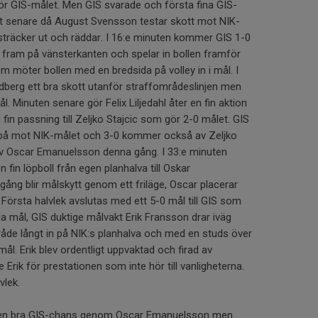
r GIS-målet. Men GIS svarade och första fina GIS-
 senare då August Svensson testar skott mot NIK-
träcker ut och räddar. I 16:e minuten kommer GIS 1-0
sig fram på vänsterkanten och spelar in bollen framför
om möter bollen med en bredsida på volley in i mål. I
dberg ett bra skott utanför straffområdeslinjen men
l. Minuten senare gör Felix Liljedahl åter en fin aktion
 fin passning till Zeljko Stajcic som gör 2-0 målet. GIS
a på mot NIK-målet och 3-0 kommer också av Zeljko
av Oscar Emanuelsson denna gång. I 33:e minuten
fin löpboll från egen planhalva till Oskar
g blir målskytt genom ett friläge, Oscar placerar
0. Första halvlek avslutas med ett 5-0 mål till GIS som
da mål, GIS duktige målvakt Erik Fransson drar iväg
råde långt in på NIK:s planhalva och med en studs över
mål. Erik blev ordentligt uppvaktad och firad av
Erik för prestationen som inte hör till vanligheterna.
vlek.
d en bra GIS-chans genom Oscar Emanuelsson men