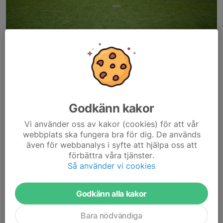
Hyreskostnader för Zinkteknik Arena
Vardagar:
08,00 - 17,00
550-: / tim
17,00 - 22,00
650-: / tim
22,00 - 23,00
550-: / tim
Godkänn kakor
Lördagar & Söndagar:
08,00 - 23,00
450-: / tim Ungdom
Vi använder oss av kakor (cookies) för att vår
550-: / tim Senior
webbplats ska fungera bra för dig. De används
även för webbanalys i syfte att hjälpa oss att
förbättra våra tjänster.
Sista kvällstid är 1 timme mellan 22,00 - 23,00
Så använder vi cookies
Dusch kan erbjudas mot en kostnad av 250-: /omklädningsrum.
Godkänn alla kakor
Bokning görs hos kansliet på mail: info@gislavedis.se
Bara nödvändiga