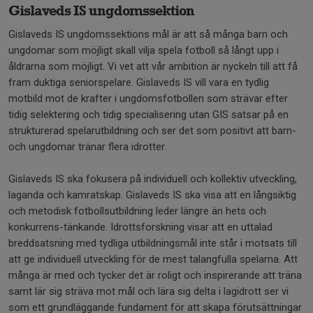
Gislaveds IS ungdomssektion
Gislaveds IS ungdomssektions mål är att så många barn och
ungdomar som möjligt skall vilja spela fotboll så långt upp i
åldrarna som möjligt. Vi vet att vår ambition är nyckeln till att få
fram duktiga seniorspelare. Gislaveds IS vill vara en tydlig
motbild mot de krafter i ungdomsfotbollen som strävar efter
tidig selektering och tidig specialisering utan GIS satsar på en
strukturerad spelarutbildning och ser det som positivt att barn-
och ungdomar tränar flera idrotter.
Gislaveds IS ska fokusera på individuell och kollektiv utveckling,
laganda och kamratskap. Gislaveds IS ska visa att en långsiktig
och metodisk fotbollsutbildning leder längre än hets och
konkurrens-tänkande. Idrottsforskning visar att en uttalad
breddsatsning med tydliga utbildningsmål inte står i motsats till
att ge individuell utveckling för de mest talangfulla spelarna. Att
många är med och tycker det är roligt och inspirerande att träna
samt lär sig sträva mot mål och lära sig delta i lagidrott ser vi
som ett grundläggande fundament för att skapa förutsättningar