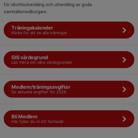
för idrottsutveckling och utveckling av goda
samhällsmedborgare.
Träningskalender
Klicka för att se alla träningar
GIS värdegrund
Läs mera om våra värdegrunder
Medlem/träningsavgifter
Se aktuella avgifter för 2026
Bli Medlem
Här fyller du ni ett formulär