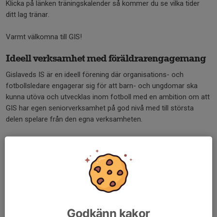
Klicka på länken träningskalender så kommer du se vilka tider
ditt lag tränar.
Varmt välkomna till GIS!
Ideell verksamhet med föräldrarengagemang
Gislaveds IS är en ideell förening där organisations- och
fotbollsledare engagerar sig för att barn- och ungdomar ska
kunna utöva och utvecklas inom fotboll med en ambition om att
GIS har egen seniorverksamhet på god nivå med till största
delen spelare från den egna verksamheten.
I GIS kan man engagera sig i olika roller och funktioner och våra
värdeord som verksamheten ska bedrivas utifrån är Gemenskap
- engagegemang - kvalitet och utveckling.
Våra ledare erbjuds förbundets ledarutbildning, tillgång till
modernt utbildningsmaterial och vi kontrollerar ledarna i enlighet
med förbundets riktlinjer kring belastningsregister.
Godkänn kakor