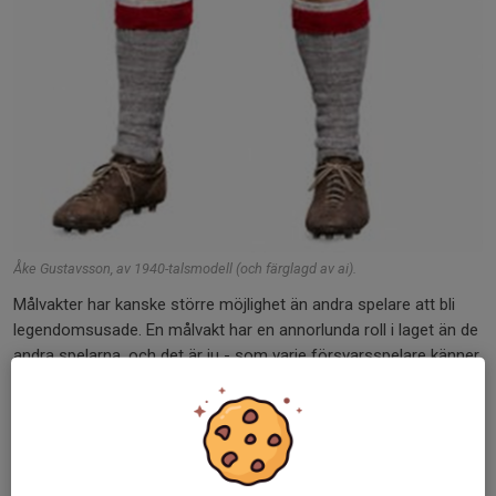
Åke Gustavsson, av 1940-talsmodell (och färglagd av ai).
Målvakter har kanske större möjlighet än andra spelare att bli
legendomsusade. En målvakt har en annorlunda roll i laget än de
andra spelarna, och det är ju - som varje försvarsspelare känner
till - målvakten som släpper in alla baklängesmålen.
Den troligen mest legendariska av GIS spelare genom alla tider
är målvakten Åke Gustavsson. Han debuterade i slutet av 30-
talet, var med om seriesegern i Smålandsserien div II och två år