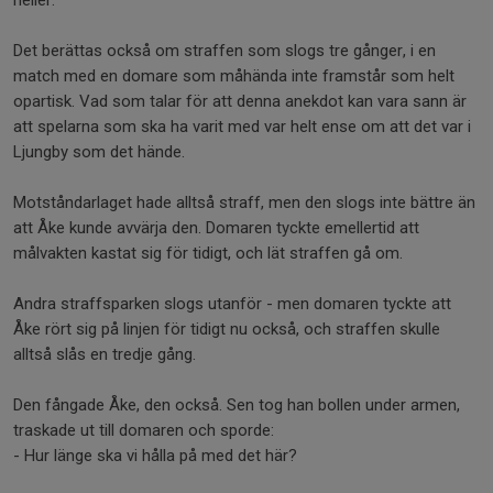
heller.
Det berättas också om straffen som slogs tre gånger, i en
match med en domare som måhända inte framstår som helt
opartisk. Vad som talar för att denna anekdot kan vara sann är
att spelarna som ska ha varit med var helt ense om att det var i
Ljungby som det hände.
Motståndarlaget hade alltså straff, men den slogs inte bättre än
att Åke kunde avvärja den. Domaren tyckte emellertid att
målvakten kastat sig för tidigt, och lät straffen gå om.
Andra straffsparken slogs utanför - men domaren tyckte att
Åke rört sig på linjen för tidigt nu också, och straffen skulle
alltså slås en tredje gång.
Den fångade Åke, den också. Sen tog han bollen under armen,
traskade ut till domaren och sporde:
- Hur länge ska vi hålla på med det här?