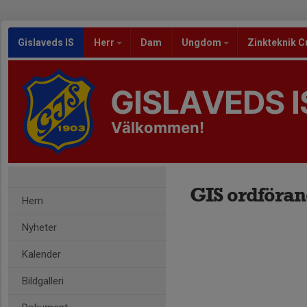
Gislaveds IS
Herr
Dam
Ungdom
Zinkteknik C
GISLAVEDS I
Välkommen!
GIS ordföra
Hem
Nyheter
Kalender
Bildgalleri