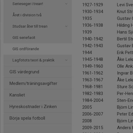
Serieseger i trean!
1927-1929
Levi Sv
1930-1934
Knut Str
Året i division två
1935
Gustav 
1936-1938
Hilding
Studsar åter till trean
1939
Hans Sj
GIS seriefacit
1940-1942
Bertil St
1942-1943
Gustav 
GIS ordförande
1944
Erik Pet
1945-1948
Åke Le
Lagfotots teori & praktik
1949-1960
Olle Ank
GIS värdegrund
1961-1962
Ingvar 
1963-1967
Åke Le
Medlem/träningsavgifter
1968-1981
Sture Sc
1982-1983
Per-Hen
Kansliet
1984-2004
Sten-Eri
Hyreskostnader i Zinken
2005
Björn L
2006-2007
Peter E
Börja spela fotboll
2008
Björn L
2009-2015
Anders 