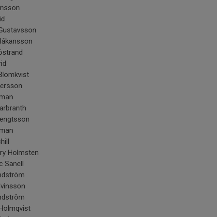
ensson
id
Gustavsson
 Håkansson
östrand
rid
Blomkvist
tersson
kman
arbranth
Bengtsson
kman
hill
ry Holmsten
c Sanell
indström
dvinsson
indström
Holmqvist