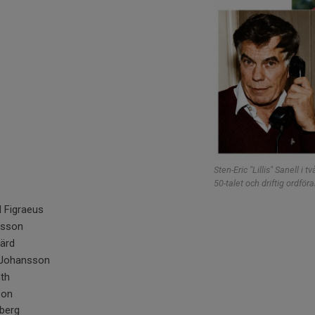
Sten-Eric "Lillis" Sanell i t
50-talet och driftig ordfö
d Figraeus
lsson
värd
 Johansson
nth
son
lberg