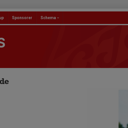
up
Sponsorer
Schema
S
nde