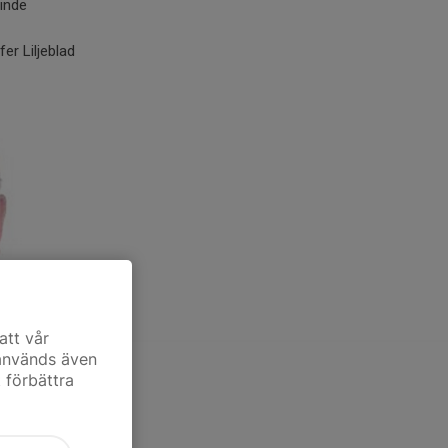
inde
fer Liljeblad
att vår
 används även
ande i GIS.
t förbättra