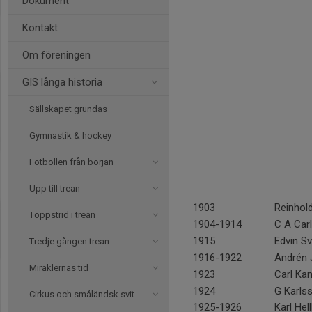
Dokument
Kontakt
Om föreningen
GIS långa historia
Sällskapet grundas
Gymnastik & hockey
Fotbollen från början
Upp till trean
1903
Reinhol
Toppstrid i trean
1904-1914
C A Car
1915
Edvin S
Tredje gången trean
1916-1922
Andrén
Miraklernas tid
1923
Carl Ka
1924
G Karls
Cirkus och småländsk svit
1925-1926
Karl Hel