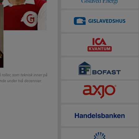
vå roller, som teknisk inner på
rande under två decennier.