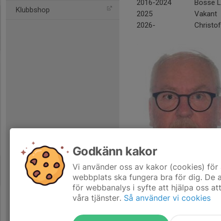
2016-2024
Bosse L
Klubbshop
2025
Vakant
2026-
Christof
Godkänn kakor
Vi använder oss av kakor (cookies) för 
webbplats ska fungera bra för dig. De
Bosse Linde, åtta år som ordför
för webbanalys i syfte att hjälpa oss at
våra tjänster.
Så använder vi cookies