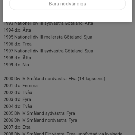
1991 d:o: Nia
Bara nödvändiga
1992 Nationell div III mellersta Götaland B / Hösttrean sydvästra:
Sexa
1993 Nationell div III sydvästra Götaland: Åtta
1994 d:o: Åtta
1995 Nationell div III mellersta Götaland: Sjua
1996 d:o: Trea
1997 Nationell div III sydvästra Götaland: Sjua
1998 d:o: Åtta
1999 d:o: Nia
2000 Div IV Småland nordvästra: Elva (14-lagsserie)
2001 d:o: Femma
2002 d:o: Tvåa
2003 d:o: Fyra
2004 d:o: Tvåa
2005 Div IV Småland sydvästra: Fyra
2006 Div IV Småland nordvästra: Fyra
2007 d:o: Etta
2008 Div IV Småland Elit västra: Trea, uppflyttad via kvalserie