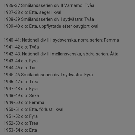
1936-37 Smålandsserien div II Värnamo: Tvåa
1937-38 d:o: Etta, seger i kval
1938-39 Smålandsserien div I sydvästra: Tvåa
1939-40 d:o: Etta, uppflyttade efter oavgjort kval
1940-41: Nationell div III, sydsvenska, norra serien: Femma
1941-42 d:o: Tvåa
1942-43: Nationell div III mellansvenska, södra serien: Åtta
1943-44 d:o: Fyra
1944-45 d:o: Tia
1945-46 Smålandsserien div I sydvästra: Fyra
1946-47 d:o: Trea
1947-48 d:o: Fyra
1948-49 d:o: Sexa
1949-50 d:o: Femma
1950-51 d:o: Etta, förlust i kval
1951-52 d:o: Fyra
1952-53 d:o: Trea
1953-54 d:o: Etta