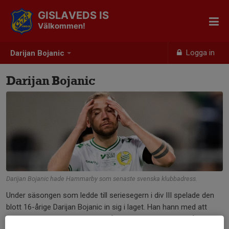
GISLAVEDS IS
Välkommen!
Logga in
Darijan Bojanic
Darijan Bojanic
Darijan Bojanic hade Hammarby som senaste svenska klubbadress.
Under säsongen som ledde till seriesegern i div III spelade den
blott 16-årige Darijan Bojanic in sig i laget. Han hann med att
göra tolv matcher - och fyra mål - samt att dra till sig så mycket