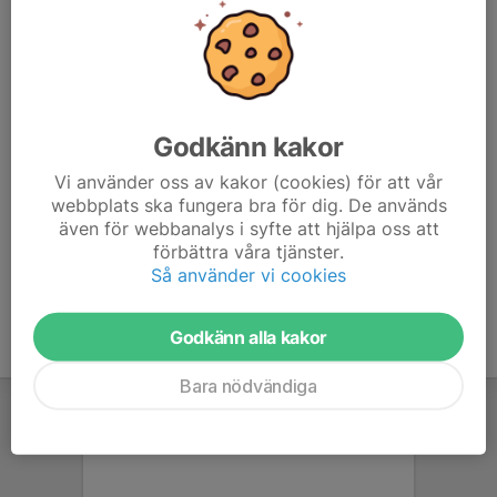
uppmärksamhet att han värvades till Östers IF. Därifrån gick han
vidare till allsvenskt spel med i tur och ordning IFK Göteborg,
Helsingborg och Hammarby. Efter säsongen 2022 blev Bojanic
utlandsproffs genom en försäljning till sydkoreanska Ulsan
Hyundai.
Godkänn kakor
Bojanic hann med att representera Sverige tio gånger i U-
Vi använder oss av kakor (cookies) för att vår
landslaget, och har sedan även medverkat i ett par A-kamper.
webbplats ska fungera bra för dig. De används
Med uppåt 200 allsvenska matcher bakom sig framstår han som
även för webbanalys i syfte att hjälpa oss att
den främste utmanaren till Oscar Hiljemark som den mest
förbättra våra tjänster.
spelskicklige och framgångsrike spelare GIS fostrat.
Så använder vi cookies
Godkänn alla kakor
Bara nödvändiga