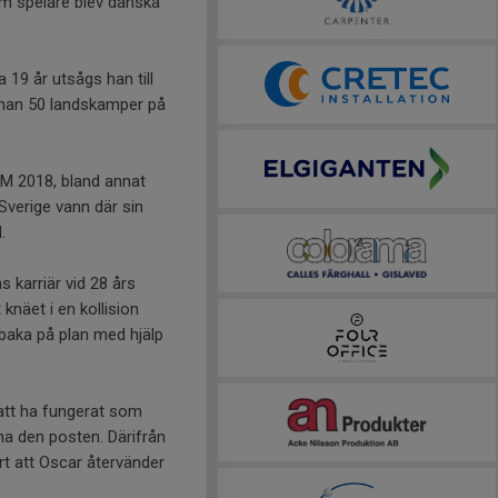
om spelare blev danska
 19 år utsågs han till
 han 50 landskamper på
VM 2018, bland annat
Sverige vann där sin
.
karriär vid 28 års
knäet i en kollision
baka på plan med hjälp
 att ha fungerat som
na den posten. Därifrån
rt att Oscar återvänder