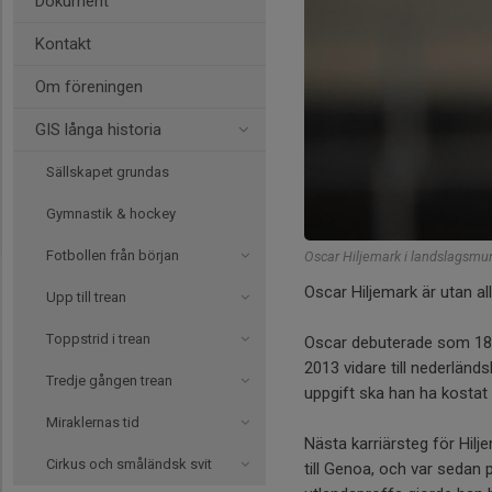
Dokument
Kontakt
Om föreningen
GIS långa historia
Sällskapet grundas
Gymnastik & hockey
Fotbollen från början
Oscar Hiljemark i landslagsmu
Oscar Hiljemark är utan a
Upp till trean
Toppstrid i trean
Oscar debuterade som 18-år
2013 vidare till nederländ
Tredje gången trean
uppgift ska han ha kostat ä
Miraklernas tid
Nästa karriärsteg för Hil
Cirkus och småländsk svit
till Genoa, och var seda