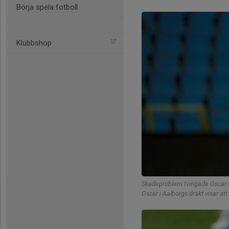
Börja spela fotboll
Klubbshop
Skadeproblem tvingade Oscar Hil
Oscar i Aalborgs dräkt visar at