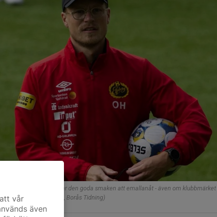
änare i Elfsborg hade Oscar den goda smaken att emallanåt - även om klubbmärket v
...(Foto: Magnus Persson, Borås Tidning)
att vår
 används även