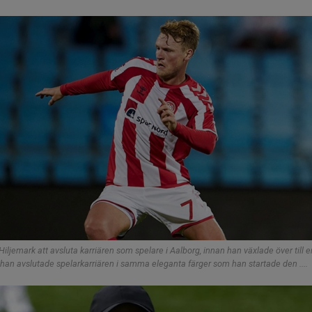
jemark att avsluta karriären som spelare i Aalborg, innan han växlade över till en
t han avslutade spelarkarriären i samma eleganta färger som han startade den ....