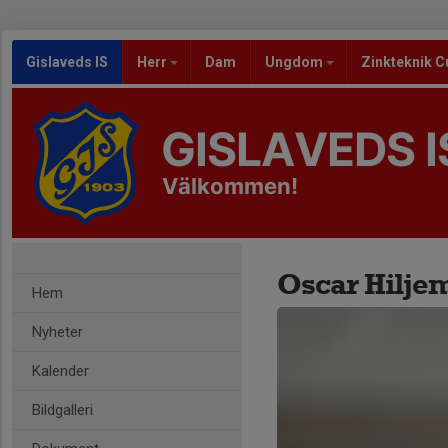
Gislaveds IS
Herr
Dam
Ungdom
Zinkteknik C
GISLAVEDS I
Välkommen!
Oscar Hilje
Hem
Nyheter
Kalender
Bildgalleri