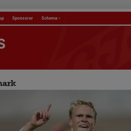
up
Sponsorer
Schema
S
mark