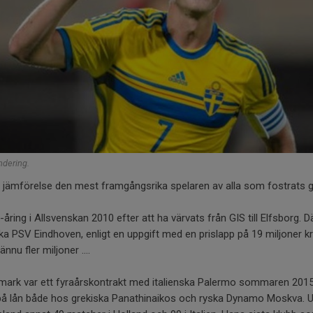
ndering.
ll jämförelse den mest framgångsrika spelaren av alla som fostrats 
ing i Allsvenskan 2010 efter att ha värvats från GIS till Elfsborg. Dä
ska PSV Eindhoven, enligt en uppgift med en prislapp på 19 miljoner k
nnu fler miljoner ....
jemark var ett fyraårskontrakt med italienska Palermo sommaren 2015.
n på lån både hos grekiska Panathinaikos och ryska Dynamo Moskva. 