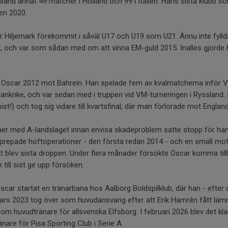
bland annat 49 matcher i Holland och 99 i Italien. Hans sista klubb s
en 2020.
r Hiljemark förekommit i såväl U17 och U19 som U21. Ännu inte fyllda
t, och var som sådan med om att vinna EM-guld 2015. Inalles gjorde
e Oscar 2012 mot Bahrein. Han spelade fem av kvalmatcherna inför 
nkrike, och var sedan med i truppen vid VM-turneringen i Ryssland. 
st!) och tog sig vidare till kvartsfinal, där man förlorade mot England
r med A-landslaget innan envisa skadeproblem satte stopp för hans 
upprepade höftoperationer - den första redan 2014 - och en smäll mot 
 blev sista droppen. Under flera månader försökte Oscar komma till
 till sist ge upp försöken.
Oscar startat en tränarbana hos Aalborg Boldspilklub, där han - efter
mars 2023 tog över som huvudansvarig efter att Erik Hamrén fått läm
om huvudtränare för allsvenska Elfsborg. I februari 2026 blev det kla
ränare för Pisa Sporting Club i Serie A.