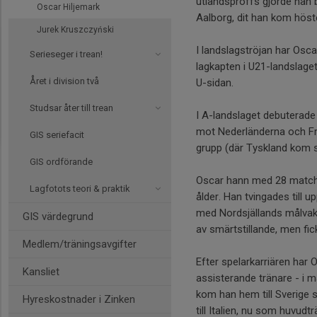
utlandsproffs gjorde han 
Oscar Hiljemark
Aalborg, dit han kom höst
Jurek Kruszczyński
I landslagströjan har Osca
Serieseger i trean!
lagkapten i U21-landslage
Året i division två
U-sidan.
Studsar åter till trean
I A-landslaget debuterad
mot Nederländerna och Fra
GIS seriefacit
grupp (där Tyskland kom si
GIS ordförande
Oscar hann med 28 matche
Lagfotots teori & praktik
ålder. Han tvingades till 
med Nordsjällands målvakt
GIS värdegrund
av smärtstillande, men fick
Medlem/träningsavgifter
Efter spelarkarriären har 
Kansliet
assisterande tränare - i 
kom han hem till Sverige s
Hyreskostnader i Zinken
till Italien, nu som huvudt