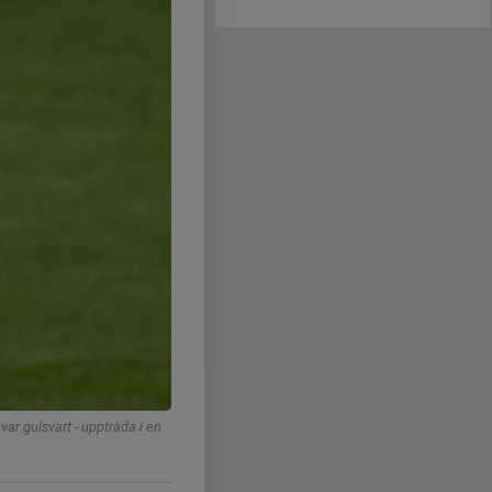
ar gulsvart - uppträda i en