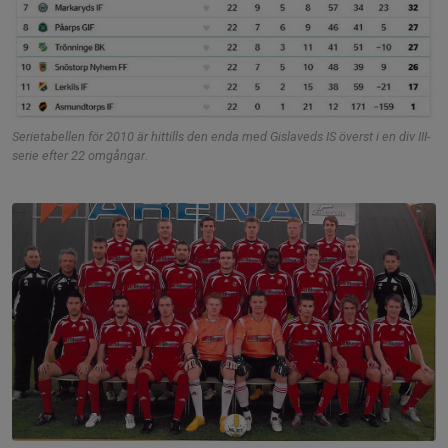
Serietabellen för 2010 är hittills den enda med Gislaveds IS överst i en div III-
serie efter 22 omgångar.