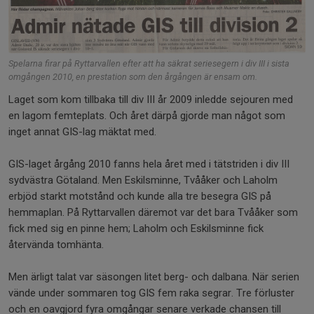
Spelarna firar på Ryttarvallen efter att ha säkrat seriesegern i div III i sista
omgången 2010, en prestation som den årgången är ensam om.
Laget som kom tillbaka till div III år 2009 inledde sejouren med
en lagom femteplats. Och året därpå gjorde man något som
inget annat GIS-lag mäktat med.
GIS-laget årgång 2010 fanns hela året med i tätstriden i div III
sydvästra Götaland. Men Eskilsminne, Tvååker och Laholm
erbjöd starkt motstånd och kunde alla tre besegra GIS på
hemmaplan. På Ryttarvallen däremot var det bara Tvååker som
fick med sig en pinne hem; Laholm och Eskilsminne fick
återvända tomhänta.
Men ärligt talat var säsongen litet berg- och dalbana. När serien
vände under sommaren tog GIS fem raka segrar. Tre förluster
och en oavgjord fyra omgångar senare verkade chansen till