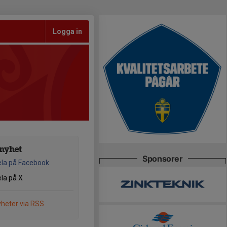
Logga in
nyhet
Sponsorer
la på Facebook
la på X
heter via RSS