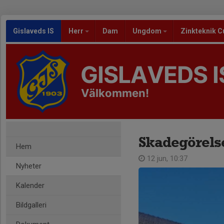
Gislaveds IS
Herr
Dam
Ungdom
Zinkteknik C
GISLAVEDS I
Välkommen!
Skadegörels
Hem
12 jun, 10:37
Nyheter
Kalender
Bildgalleri