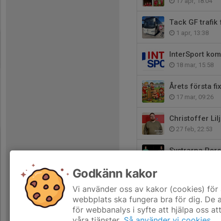
17 apr, 18:04
Tack GF trafik 
1 apr, 13:38
InterSport ko
18 mar, 15:58
Årets första f
17 mar, 09:26
Christoffer Li
27 feb, 22:53
Systrarna Pers
24 feb, 13:09
Godkänn kakor
Stort grattis, 
Vi använder oss av kakor (cookies) för 
3 feb, 21:27
webbplats ska fungera bra för dig. De
för webbanalys i syfte att hjälpa oss at
våra tjänster.
Så använder vi cookies