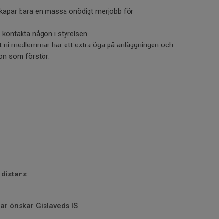
h skapar bara en massa onödigt merjobb för
n kontakta någon i styrelsen.
t ni medlemmar har ett extra öga på anläggningen och
gon som förstör.
 distans
r önskar Gislaveds IS