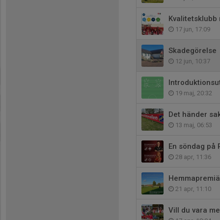
Kvalitetsklubb 
17 jun, 17:09
Skadegörelse
12 jun, 10:37
Introduktionsu
19 maj, 20:32
Det händer sak
13 maj, 06:53
En söndag på R
28 apr, 11:36
Hemmapremiär 
21 apr, 11:10
Vill du vara m