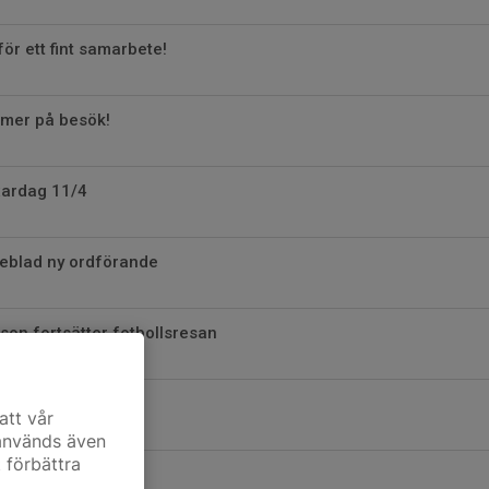
för ett fint samarbete!
mmer på besök!
ixardag 11/4
ljeblad ny ordförande
son fortsätter fotbollsresan
Oscar Hiljemark
att vår
 används även
t förbättra