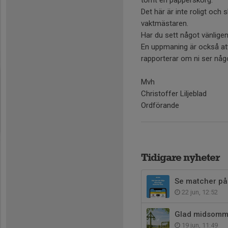
Det här är inte roligt oc
vaktmästaren.
Har du sett något vänlige
En uppmaning är också at
rapporterar om ni ser nå
Mvh
Christoffer Liljeblad
Ordförande
Tidigare nyheter
Se matcher på
22 jun, 12:52
Glad midsomma
19 jun, 11:49