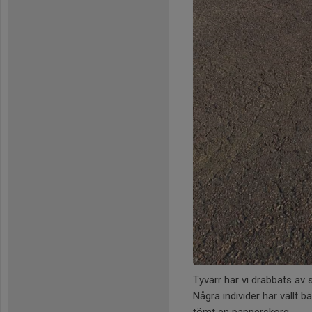
Tyvärr har vi drabbats av 
Några individer har vällt 
tömt en papperskorg.