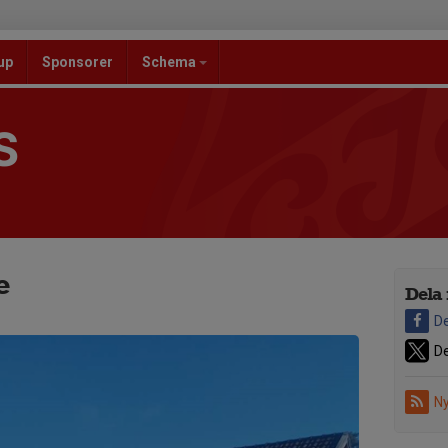
up
Sponsorer
Schema
S
e
Dela 
De
De
Ny